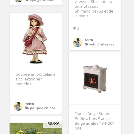
vitesses Shimano ou
de 3 vitesses
Shimano Nexus et de
? Voir la
2
teith
velo 3 vitesses
poupee en porcelaine
a collectionner
modele c
teith
poupee en porcelaine
Franco Belge Staub
Poêle à bois Franco
Belge achilee 1341204
158.99€
pas