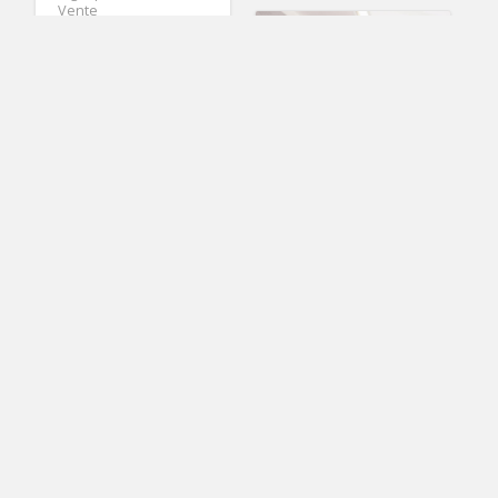
Vente
1
teith
horloge numerique murale
Lecteur MP3 SanDisk
Clip Sport 8 Go Noir
(SDMX24 008G G46K)
3
teith
Combinaison/combis
sandisk sansa clip plus
hort classique col V
en mousseline plissé
avec
18.90€
1