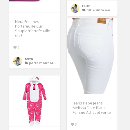
teith
filtre diffuseur d air
Neuf Femmes
Portefeuille Cuir
Souple/Portefe uille
en 3
2
teith
porte monnaie femme
Jeans Pepe Jeans
Melissa Flare Blanc
Femme Achat et vente
3