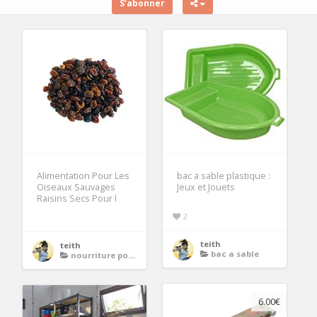
S’abonner
Alimentation Pour Les
bac a sable plastique :
Oiseaux Sauvages
Jeux et Jouets
Raisins Secs Pour l
2
teith
teith
bac a sable
nourriture pour oiseaux
6.00€