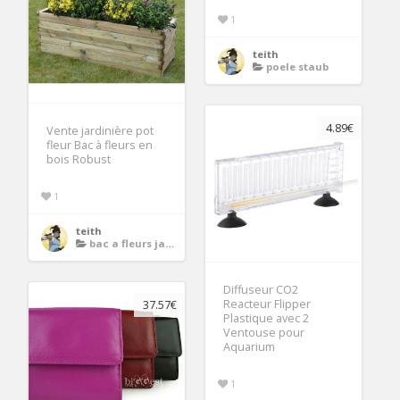
1
teith
poele staub
4.89€
Vente jardinière pot
fleur Bac à fleurs en
bois Robust
1
teith
bac a fleurs jardiniere
Diffuseur CO2
Reacteur Flipper
37.57€
Plastique avec 2
Ventouse pour
Aquarium
1