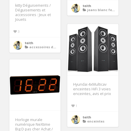
kitty Déguisements /
teith
Déguisements et
jeans blanc femme
accessoires : Jeux et
Jouets
3
teith
accessoires deguisements
Hyundai 4xMulticav
enceintes HiFi 3 voies
enceintes, avis et prix
1
teith
Horloge murale
enceintes
numérique NeXtime
Big D pas cher Achat /