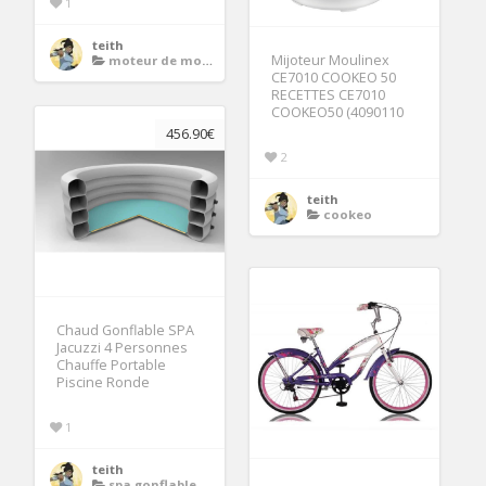
1
teith
Mijoteur Moulinex
moteur de motoculteur
CE7010 COOKEO 50
RECETTES CE7010
COOKEO50 (4090110
456.90€
2
teith
cookeo
Chaud Gonflable SPA
Jacuzzi 4 Personnes
Chauffe Portable
Piscine Ronde
1
teith
spa gonflable