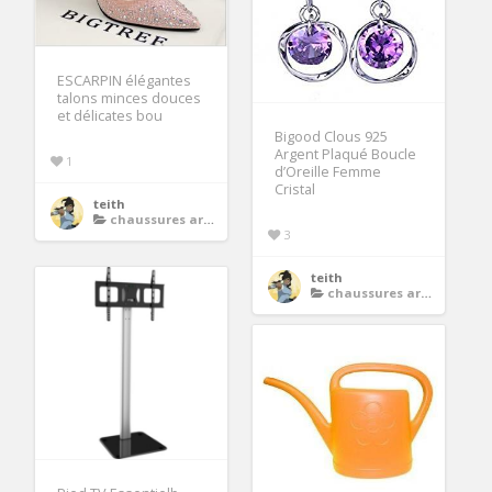
ESCARPIN élégantes
talons minces douces
et délicates bou
Bigood Clous 925
Argent Plaqué Boucle
1
d’Oreille Femme
Cristal
teith
chaussures argent femme soiree
3
teith
chaussures argent femme soiree