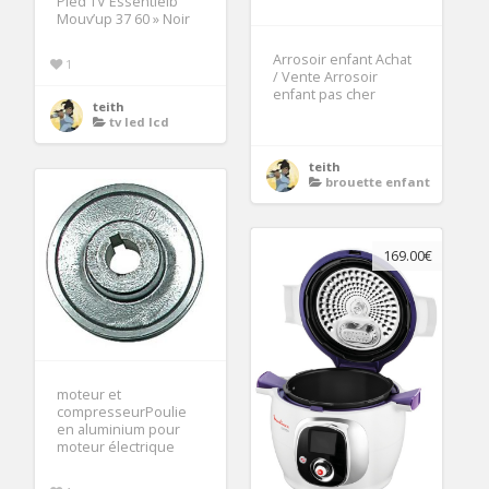
Pied TV Essentielb
Mouv’up 37 60 » Noir
Arrosoir enfant Achat
1
/ Vente Arrosoir
enfant pas cher
teith
tv led lcd
teith
brouette enfant
169.00€
moteur et
compresseurPoulie
en aluminium pour
moteur électrique