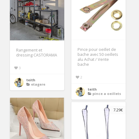
Pince pour oeillet de
Rangement et
bache avec 50 oeillets
dressing CASTORAMA
alu Achat / Vente
bache
3
2
teith
etagere
teith
pince a oeillets
7.29€