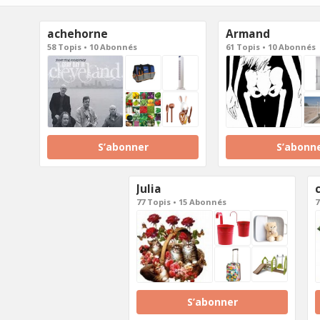
achehorne
Armand
58 Topis • 10 Abonnés
61 Topis • 10 Abonnés
S’abonner
S’abonn
Julia
77 Topis • 15 Abonnés
7
S’abonner