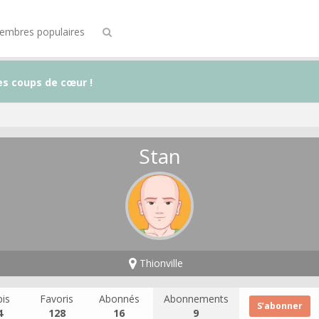
embres populaires
es coups de cœur !
Stan
Thionville
is
Favoris
Abonnés
Abonnements
S’abonner
4
128
16
9