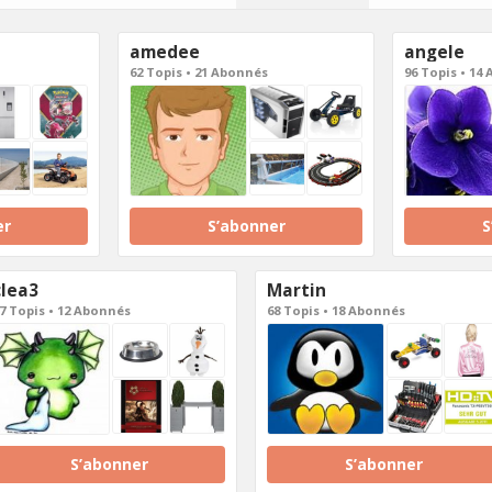
amedee
angele
62 Topis • 21 Abonnés
96 Topis • 14
er
S’abonner
S
clea3
Martin
7 Topis • 12 Abonnés
68 Topis • 18 Abonnés
S’abonner
S’abonner