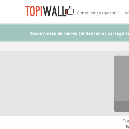
Comment ça marche ?
M
Découvre les dernières tendances et partage t
Top
5