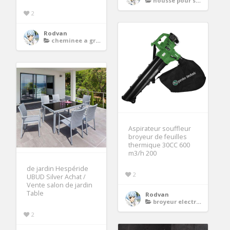
housse pour salon de jardin
2
Rodvan
cheminee a granule
Aspirateur souffleur
broyeur de feuilles
thermique 30CC 600
m3/h 200
de jardin Hespéride
2
UBUD Silver Achat /
Vente salon de jardin
Table
Rodvan
broyeur electrique
2