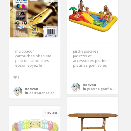
multipack 4
jardin piscines
cartouches obsolete
jacuzzis et
pack de cartouches
accessoires piscines
epson soyez le
piscines gonflables
1
Rodvan
Rodvan
piscine gonflable avec toboggan
cartouches epson
105.99€