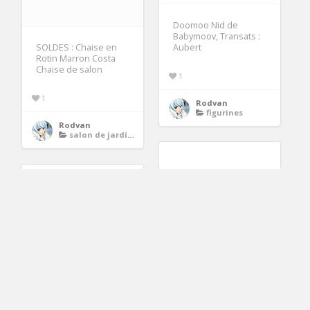
Doomoo Nid de
Babymoov, Transats :
SOLDES : Chaise en
Aubert
Rotin Marron Costa
Chaise de salon
1
1
Rodvan
figurines
Rodvan
salon de jardin en plastique
Aménagement sous
évier Noblessa HTY
CR4394 PORTE
TORCHON 3 BARRES