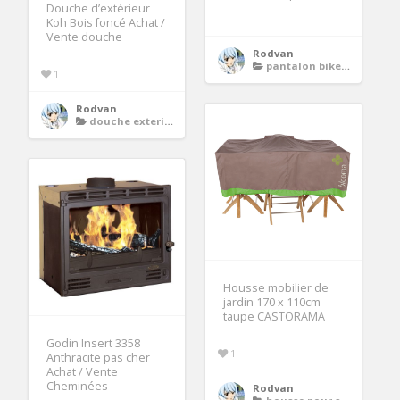
Douche d’extérieur
Koh Bois foncé Achat /
Vente douche
Rodvan
pantalon biker homme
1
Rodvan
douche exterieure
Housse mobilier de
jardin 170 x 110cm
taupe CASTORAMA
Godin Insert 3358
1
Anthracite pas cher
Achat / Vente
Cheminées
Rodvan