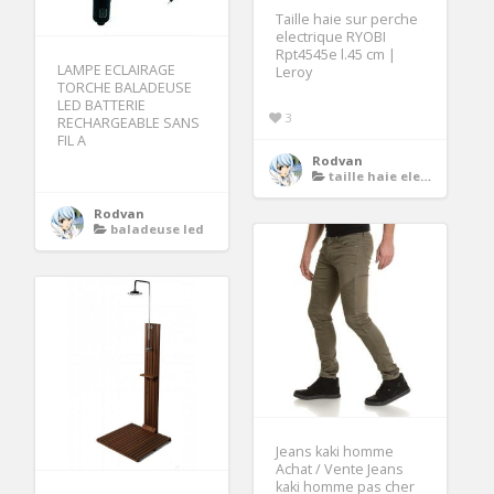
Taille haie sur perche
electrique RYOBI
Rpt4545e l.45 cm |
LAMPE ECLAIRAGE
Leroy
TORCHE BALADEUSE
LED BATTERIE
3
RECHARGEABLE SANS
FIL A
Rodvan
taille haie electrique
Rodvan
baladeuse led
Jeans kaki homme
Achat / Vente Jeans
kaki homme pas cher