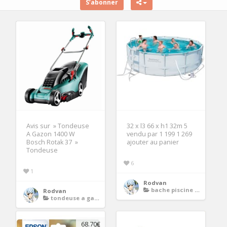
S’abonner
Avis sur » Tondeuse
32 x l3 66 x h1 32m 5
A Gazon 1400 W
vendu par 1 199 1 269
Bosch Rotak 37 »
ajouter au panier
Tondeuse
6
1
Rodvan
bache piscine tubulaire
Rodvan
tondeuse a gazon
68.70€