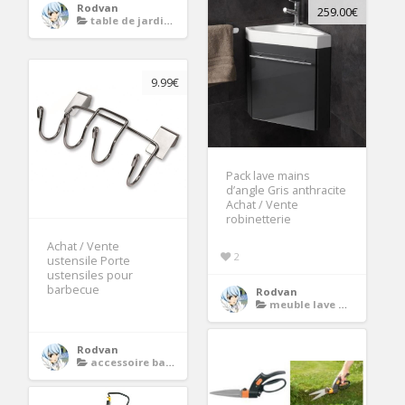
Rodvan
259.00€
table de jardin en aluminium
9.99€
Pack lave mains
d’angle Gris anthracite
Achat / Vente
robinetterie
Achat / Vente
2
ustensile Porte
ustensiles pour
barbecue
Rodvan
meuble lave main
Rodvan
accessoire barbecue