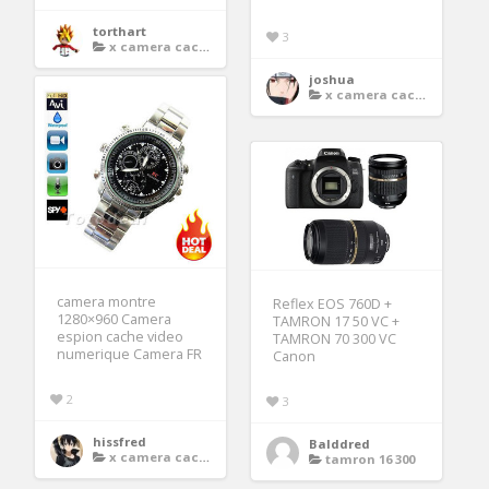
torthart
3
x camera cache
joshua
x camera cache
camera montre
Reflex EOS 760D +
1280×960 Camera
TAMRON 17 50 VC +
espion cache video
TAMRON 70 300 VC
numerique Camera FR
Canon
2
3
hissfred
Balddred
x camera cache
tamron 16 300