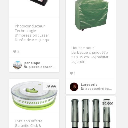
Photoconducteur
Technologie
d’impression : Laser
Durée de vie : Jusqu
Housse pour
3
barbecue chariot 97 x
51 x 79 cm H&j habitat
et jardin
penelope
pieces detachees imprimante
1
Luredoric
39.99€
accessoire barbecue
59.99€
Livraison offerte
Garantie Click &