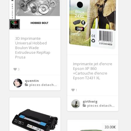
3D Imprimante
Universal Hobbed
Boulon Wade
Extrudeuse RepRap
Prusa
Imprimante jet d’encre
Epson XP 860
3
+Cartouche d’encre
Epson T2431 XL
quentin
pieces detachees imprimante
1
girthwig
pieces detachees imprimante
33.00€