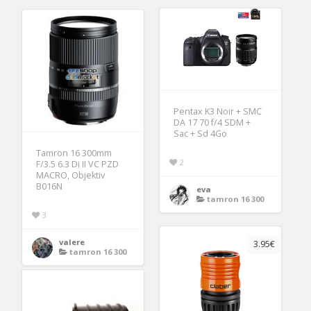
Pentax K3 Noir + SMC
DA 17 70 f/4 SDM +
Sac + Sd 4Go
Tamron 16 300mm
2
F/3.5 6.3 Di II VC PZD
MACRO, Objektiv
B016N
eva
tamron 16 300
3
valere
3.95€
tamron 16 300