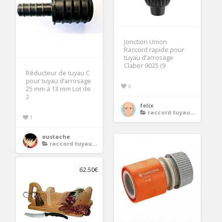
Jonction Union
Raccord rapide pour
tuyau d’arrosage
Claber 9025 (9
Réducteur de tuyau C
pour tuyau d’arrosage
6
25 mm à 13 mm Lot de
2
felix
raccord tuyau d arrosage 13 mm
1
eustache
raccord tuyau d arrosage 13 mm
62.50€