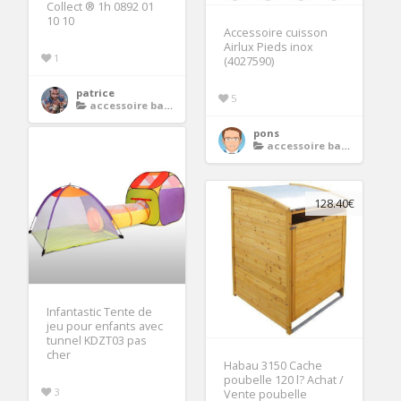
Collect ® 1h 0892 01
10 10
Accessoire cuisson
Airlux Pieds inox
1
(4027590)
patrice
5
accessoire barbecue
pons
accessoire barbecue
128.40€
Infantastic Tente de
jeu pour enfants avec
tunnel KDZT03 pas
cher
Habau 3150 Cache
poubelle 120 l? Achat /
3
Vente poubelle