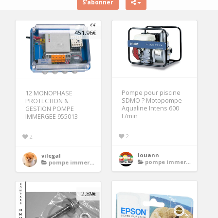
S’abonner
451.96€
Pompe pour piscine
12 MONOPHASE
SDMO ? Motopompe
PROTECTION &
Aqualine Intens 600
GESTION POMPE
L/min
IMMERGEE 955013
2
2
louann
vilegal
pompe immergee automatique
pompe immergee automatique
2.89€