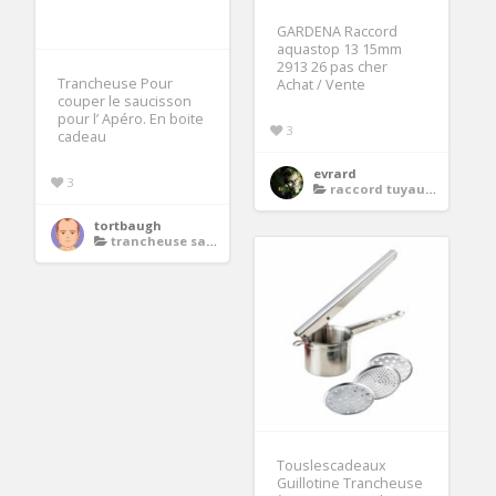
GARDENA Raccord
aquastop 13 15mm
2913 26 pas cher
Trancheuse Pour
Achat / Vente
couper le saucisson
pour l’ Apéro. En boite
3
cadeau
evrard
3
raccord tuyau d arrosage 13 mm
tortbaugh
trancheuse saucisson
Touslescadeaux
Guillotine Trancheuse