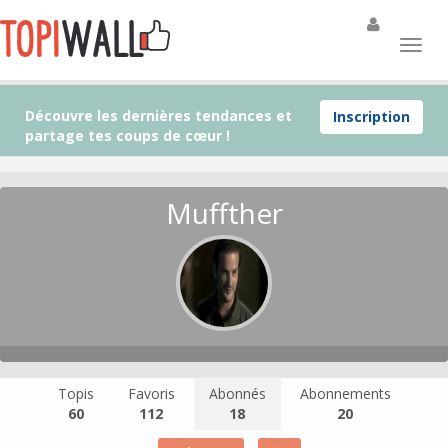
Découvre les dernières tendances et
Inscription
partage tes coups de cœur !
Muffther
Topis
Favoris
Abonnés
Abonnements
60
112
18
20