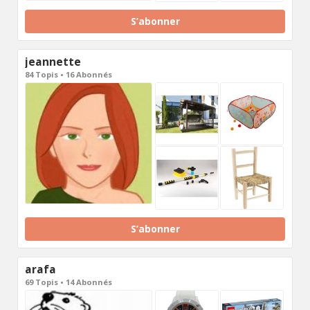
S’abonner
jeannette
84 Topis • 16 Abonnés
S’abonner
arafa
69 Topis • 14 Abonnés