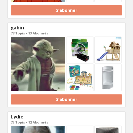
S’abonner
gabin
78 Topis • 13 Abonnés
S’abonner
Lydie
75 Topis • 12 Abonnés