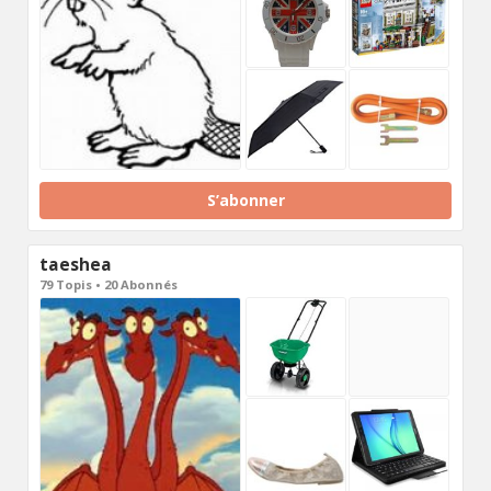
S’abonner
taeshea
79 Topis • 20 Abonnés