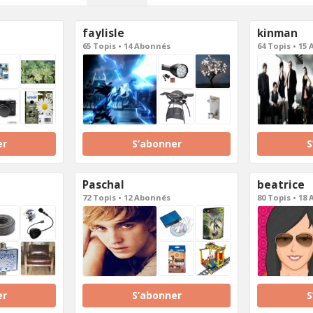
faylisle
kinman
65 Topis • 14 Abonnés
64 Topis • 15
er
S’abonner
S
Paschal
beatrice
72 Topis • 12 Abonnés
80 Topis • 18
er
S’abonner
S