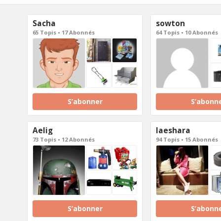
Sacha
sowton
65 Topis • 17 Abonnés
64 Topis • 10 Abonnés
S’abonner
S’abonn
Aelig
laeshara
73 Topis • 12 Abonnés
94 Topis • 15 Abonnés
S’abonner
S’abonn