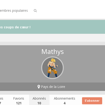
embres populaires
es coups de cœur !
Mathys
Pays de la Loire
is
Favoris
Abonnés
Abonnements
S’abonner
7
121
10
4