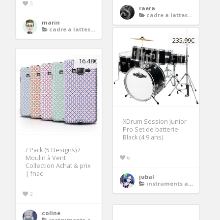
3
raera
cadre a lattes 90x190
marin
cadre a lattes 90x190
235.99€
16.48€
XDrum Session Junior
Pro Set de batterie
Black (4 9 ans)
/ Pack (5 Designs) /
Moulin à Vent
6
Collection Achat & prix
| fnac
jubal
instruments a vent enfants
2
coline
instruments a vent enfants