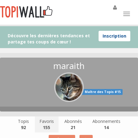
Découvre les dernières tendances et
Inscription
partage tes coups de cœur !
maraith
Maître des Topis #15
Topis
Favoris
Abonnés
Abonnements
92
155
21
14