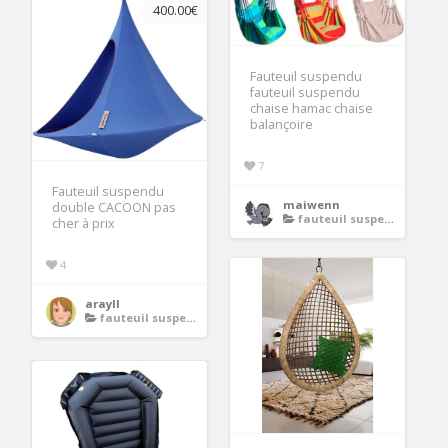
400.00€
Fauteuil suspendu
fauteuil suspendu
chaise hamac chaise
balançoire
7
Fauteuil suspendu
maiwenn
double CACOON pas
fauteuil suspendu
cher à prix
4
arayll
fauteuil suspendu