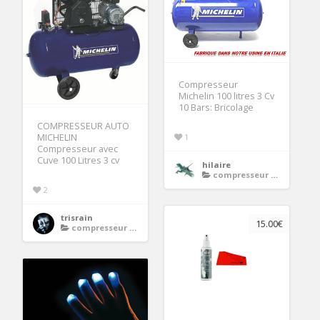
Compresseur
Michelin 100 litres 3 Cv
10 Bars: Bricolage
COMPRESSEUR AUTO
MICHELIN
1
Compresseur avec
Cuve 100 Litres 3 cv
hilaire
compresseur 3 cv
2
trisrain
15.00€
compresseur 3 cv