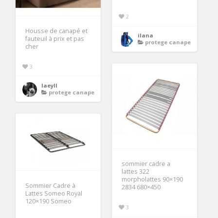
2
Housse de canapé et
ilana
fauteuil à prix et pas
protege canape
cher
3
laeyll
protege canape
sommier cadre a
lattes 322
morpholattes 90×190
Sommier Cadre à
2834 680×450
Lattes Someo Royal
120×190 Someo
3