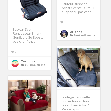
Fauteuil suspendu
Achat / Vente Fauteuil
suspendu pas cher
4
Easycar Seat
Arianne
Rehausseur Enfant
fauteuil suspendu
Gonflable Go Booster
pas cher Achat
2
Tortridge
cuisine en kit
protege banquette
couverture voiture
pour chien Achat /
Vente tapis