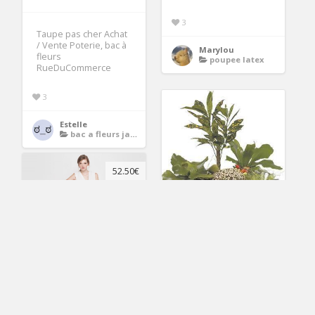
3
Taupe pas cher Achat
/ Vente Poterie, bac à
Marylou
fleurs
poupee latex
RueDuCommerce
3
Estelle
bac a fleurs jardiniere
52.50€
bac à fleur chéneau
en zinc Achat / Vente
jardinière pot fleur
2
Combinaison de
mariée blanc cassé
lya