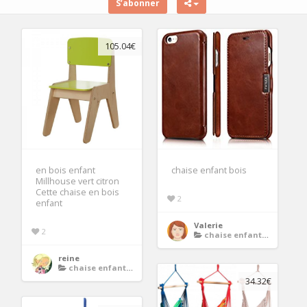
S’abonner
105.04€
en bois enfant
chaise enfant bois
Millhouse vert citron
Cette chaise en bois
2
enfant
Valerie
2
chaise enfant bois
reine
chaise enfant bois
34.32€