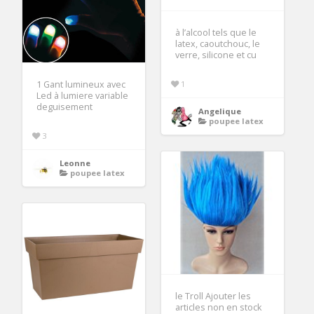
à l’alcool tels que le
latex, caoutchouc, le
verre, silicone et cu
1 Gant lumineux avec
1
Led à lumiere variable
deguisement
Angelique
poupee latex
3
Leonne
poupee latex
le Troll Ajouter les
articles non en stock