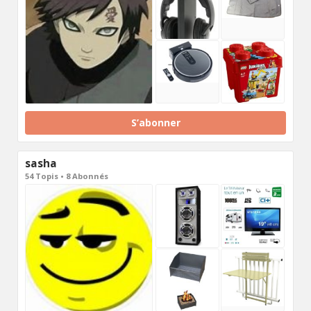
S’abonner
sasha
54 Topis • 8 Abonnés