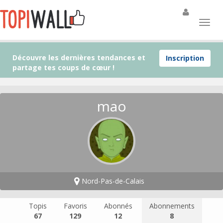
Découvre les dernières tendances et
Inscription
partage tes coups de cœur !
mao
Nord-Pas-de-Calais
Topis
Favoris
Abonnés
Abonnements
67
129
12
8