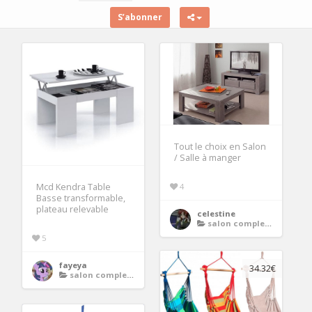
S’abonner
Tout le choix en Salon
/ Salle à manger
4
Mcd Kendra Table
Basse transformable,
plateau relevable
celestine
salon complet blanc laque
5
fayeya
34.32€
salon complet blanc laque