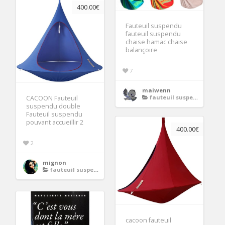
400.00€
Fauteuil suspendu
fauteuil suspendu
chaise hamac chaise
balançoire
7
maiwenn
fauteuil suspendu
CACOON Fauteuil
suspendu double
Fauteuil suspendu
pouvant accueillir 2
400.00€
2
mignon
fauteuil suspendu
cacoon fauteuil