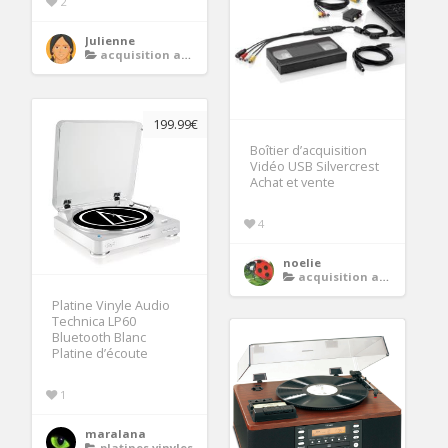
2
Julienne
acquisition audio
199.99€
Boîtier d’acquisition
Vidéo USB Silvercrest
Achat et vente
4
noelie
acquisition audio
Platine Vinyle Audio
Technica LP60
Bluetooth Blanc
Platine d’écoute
1
maralana
platines vinyles