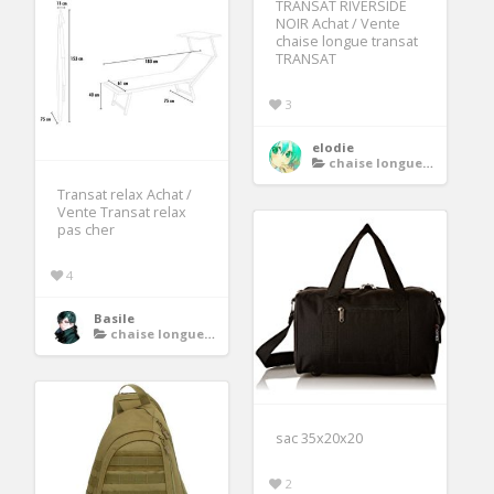
TRANSAT RIVERSIDE
NOIR Achat / Vente
chaise longue transat
TRANSAT
3
elodie
chaise longue relax
Transat relax Achat /
Vente Transat relax
pas cher
4
Basile
chaise longue relax
sac 35x20x20
2