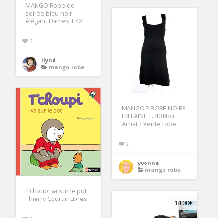
MANGO Robe de
soirée bleu noir
élégant Dames T 42
3
ilynd
mango robe
MANGO ? ROBE NOIRE
EN LAINE T. 40 Noir
Achat / Vente robe
2
yvonne
mango robe
T’choupi va sur le pot
Thierry Courtin Livres
14.00€