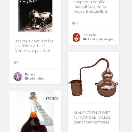
suspendu double
fauteuil suspendu
pouvant accueillir 2
4
celeste
fauteuil suspendu
est vous dont la mère
est folle » Achat /
Vente livre pas cher
1
Poros
alambic
179.50€
ALAMBICS EN CUIVRE.
1L. TOUTS LE TAILLES.
(sans thermometre)