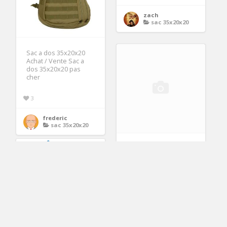
zach
sac 35x20x20
Sac a dos 35x20x20
Achat / Vente Sac a
dos 35x20x20 pas
cher
3
frederic
sac 35x20x20
petite seconde main
bagage voyage epaule
cabine flight bag
35x20x20
4
Sishell
sac 35x20x20