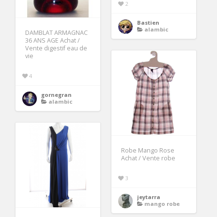
2
Bastien
alambic
DAMBLAT ARMAGNAC
36 ANS AGE Achat /
Vente digestif eau de
vie
4
gornegran
alambic
Robe Mango Rose
Achat / Vente robe
3
jeytarra
mango robe