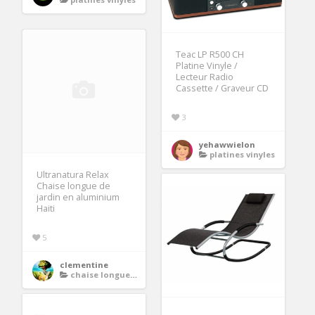
Teac LP R500 CH
Platine Vinyle /
Lecteur Radio
Cassette / Graveur CD
3
yehawwielon
platines vinyles
Ultranatura Relax
Chaise longue de
jardin en aluminium
Haiti
5
clementine
chaise longue relax