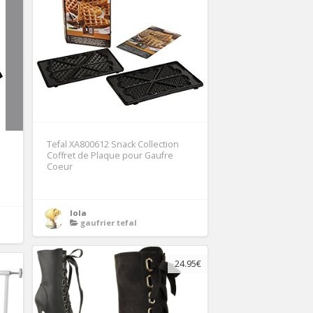
Tefal XA800612 Snack Collection
Coffret de Plaque pour Gaufre
Coeur
lola
gaufrier tefal
24.95€