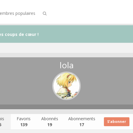
embres populaires
es coups de cœur !
lola
is
Favoris
Abonnés
Abonnements
S’abonner
6
139
19
17