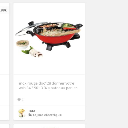
.99€
inox rouge doc128 donner votre
avis 34 ? 90 13 % ajouter au panier
2
lola
tajine electrique