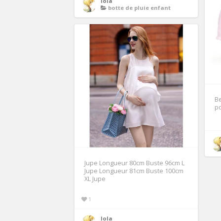
lola
botte de pluie enfant
Be
po
Jupe Longueur 80cm Buste 96cm L
Jupe Longueur 81cm Buste 100cm
XL Jupe
1
lola