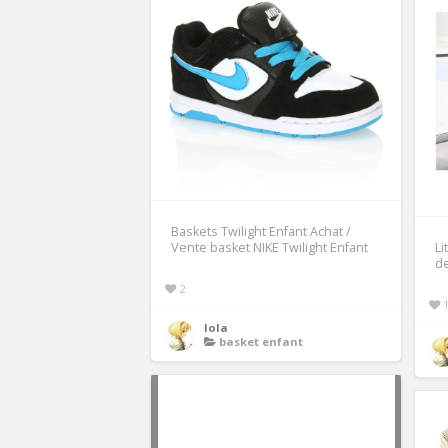
Baskets Twilight Enfant Achat /
Vente basket NIKE Twilight Enfant
Li
de
2
lola
basket enfant