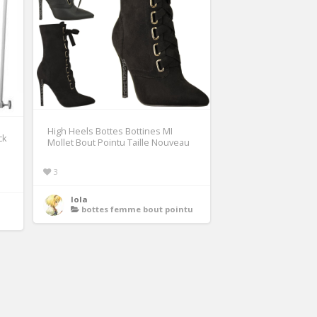
High Heels Bottes Bottines MI
ck
Mollet Bout Pointu Taille Nouveau
3
lola
bottes femme bout pointu