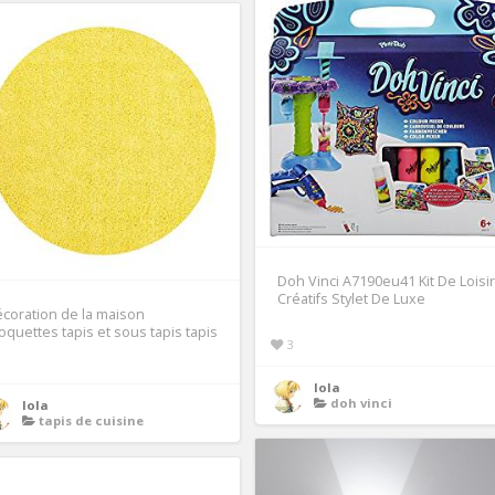
Doh Vinci A7190eu41 Kit De Loisi
Créatifs Stylet De Luxe
coration de la maison
quettes tapis et sous tapis tapis
3
lola
doh vinci
lola
tapis de cuisine