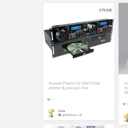
379.00€
Numark Platine CD CDN77USB
ro
platine dj, prix pas cher
ma
0
2
lola
platines cd