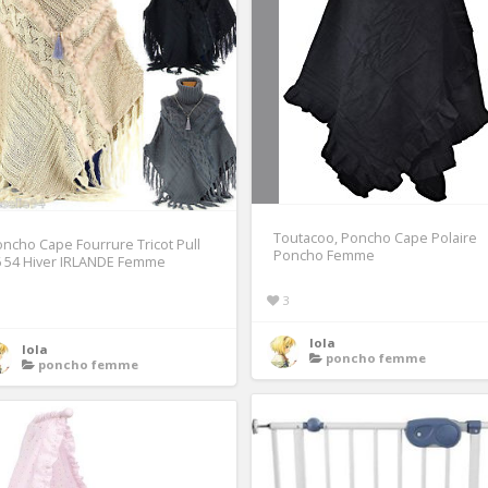
Toutacoo, Poncho Cape Polaire
ncho Cape Fourrure Tricot Pull
Poncho Femme
6 54 Hiver IRLANDE Femme
3
1
lola
lola
poncho femme
poncho femme