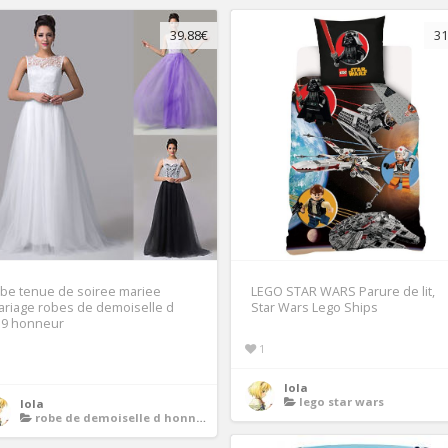
39.88€
31
be tenue de soiree mariee
LEGO STAR WARS Parure de lit,
riage robes de demoiselle d
Star Wars Lego Ships
39 honneur
1
1
lola
lego star wars
lola
robe de demoiselle d honneur femme