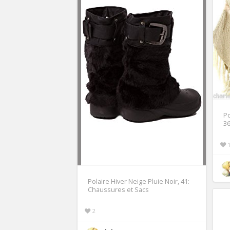
Po
3
Polaire Hiver Neige Pluie Noir, 41:
Chaussures et Sacs
2