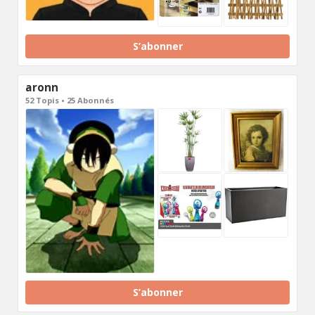
S’abonner
aronn
52 Topis • 25 Abonnés
S’abonner