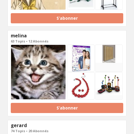
S’abonner
melina
63 Topis • 12 Abonnés
S’abonner
gerard
74 Topis • 20 Abonnés