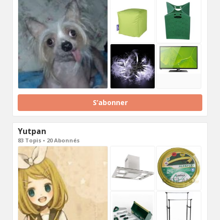
S’abonner
Yutpan
83 Topis • 20 Abonnés