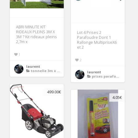
ABRI MINUTE KIT
RIDEAUX PLEINS 3M X
Lot 4 Prises 2
3M ? Kit rideaux pleins
Parafoudre Dont 1
2,7m x
Rallonge MultipriseX6
et 2
1
2
laurent
tonnelle 3m x 3m avec rideaux
laurent
prises parafoudres
499.00€
4.05€