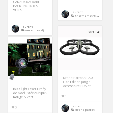
CANAUX RACKABLE
PACK ENCEINTES 3
VOIES
laurent
thermometre exterieur
laurent
enceintes dj
283.07€
Drone Parrot AR 2.0
Elite Edition Jungle
Accessoire PDA et
Ibiza light Laser Firefly
de Noël Extérieur Ip65
1
Rouge & Vert
laurent
3
drone parrot