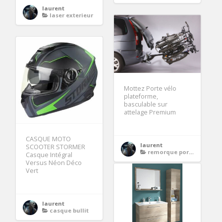
laurent
laser exterieur
Mottez Porte vélo
plateforme,
basculable sur
attelage Premium
CASQUE MOTO
laurent
SCOOTER STORMER
remorque porte velo
Casque Intégral
Versus Néon Déco
Vert
laurent
casque bullit