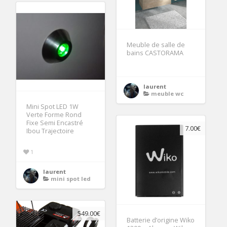
Meuble de salle de
bains CASTORAMA
laurent
meuble wc
Mini Spot LED 1W
Verte Forme Rond
Fixe Semi Encastré
7.00€
Ibou Trajectoire
1
laurent
mini spot led
549.00€
Batterie d’origine Wiko