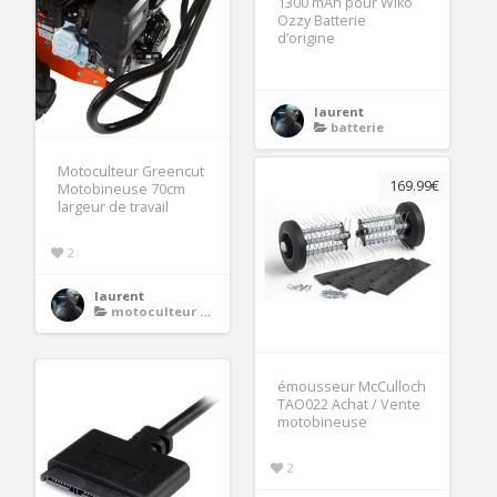
1300 mAh pour Wiko
Ozzy Batterie
d’origine
laurent
batterie
Motoculteur Greencut
169.99€
Motobineuse 70cm
largeur de travail
2
laurent
motoculteur motobineuse
émousseur McCulloch
TAO022 Achat / Vente
motobineuse
2