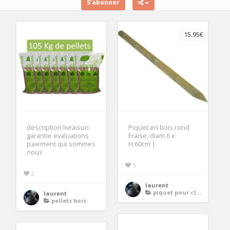
S’abonner
15.95€
description livraison
Piquet en bois rond
garantie evaluations
Fraise, diam.6 x
paiement qui sommes
H.60cm |
nous
5
2
laurent
piquet pour cloture
laurent
pellets bois