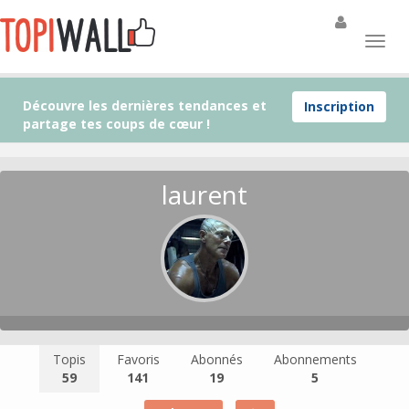
Découvre les dernières tendances et
Inscription
partage tes coups de cœur !
laurent
Topis
Favoris
Abonnés
Abonnements
59
141
19
5