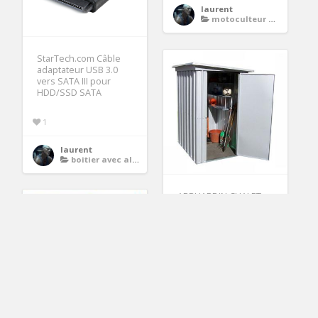
laurent
motoculteur motobineuse
StarTech.com Câble
adaptateur USB 3.0
vers SATA III pour
HDD/SSD SATA
1
laurent
boitier avec alimentation
ABRI JARDIN CHALET
YARDMASTER Abri de
jardin en métal 1,90m²
laurent
abri jardin monopente