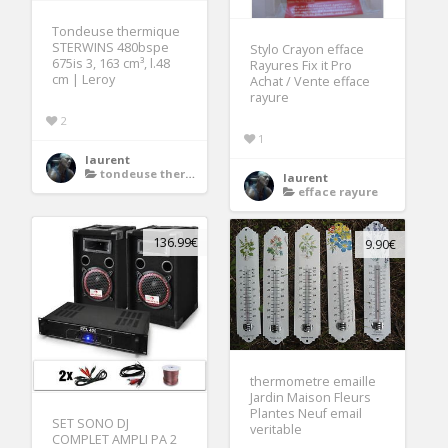
Tondeuse thermique
STERWINS 480bspe
Stylo Crayon efface
675is 3, 163 cm³, l.48
Rayures Fix it Pro
cm | Leroy
Achat / Vente efface
rayure
2
1
laurent
tondeuse thermique demarrage electrique
laurent
efface rayure
136.99€
9.90€
thermometre emaille
Jardin Maison Fleurs
Plantes Neuf email
SET SONO DJ
veritable
COMPLET AMPLI PA 2