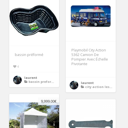
Playmobil City Action
bassin préformé
5362 Camion De
Pompier Avec Échelle
Pivotante
4
laurent
bassin preforme
laurent
city action les policiers
9,999.00€