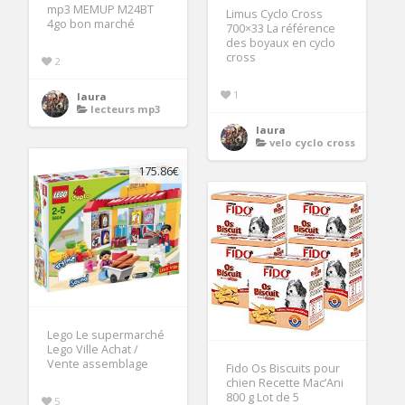
mp3 MEMUP M24BT
Limus Cyclo Cross
4go bon marché
700×33 La référence
des boyaux en cyclo
cross
2
1
laura
lecteurs mp3
laura
velo cyclo cross
175.86€
Lego Le supermarché
Lego Ville Achat /
Vente assemblage
Fido Os Biscuits pour
chien Recette Mac’Ani
800 g Lot de 5
5