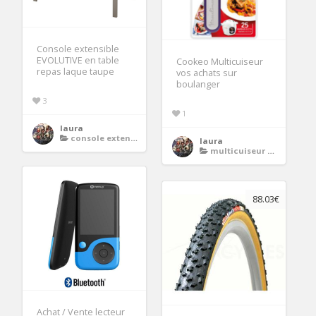
Console extensible
EVOLUTIVE en table
Cookeo Multicuiseur
repas laque taupe
vos achats sur
boulanger
3
1
laura
console extensible
laura
multicuiseur cookeo
88.03€
Achat / Vente lecteur