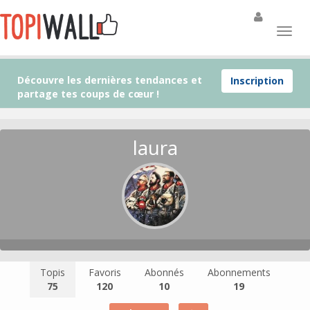
Découvre les dernières tendances et
Inscription
partage tes coups de cœur !
laura
Topis
Favoris
Abonnés
Abonnements
75
120
10
19