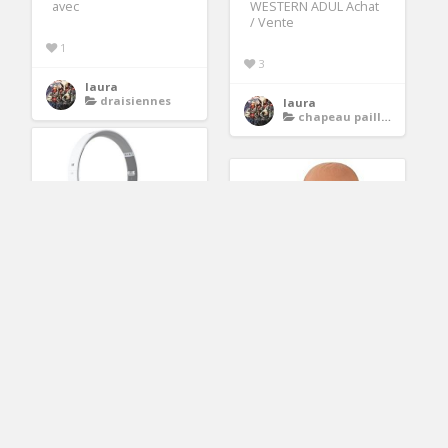
WESTERN ADUL Achat
avec
/ Vente
1
3
laura
draisiennes
laura
chapeau paillette
clés . Type de casque :
Audio. Connexion :
Filaire. Design : DJ
et accessoires
poupées poupons et
accessoires poupées
laura
casque dj
et poupons