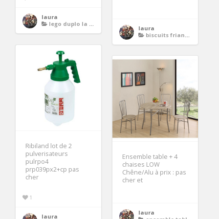
laura
lego duplo la ville
laura
biscuits friandises
Ribiland lot de 2
pulverisateurs
Ensemble table + 4
pulrpo4
chaises LOW
prp039px2+cp pas
Chêne/Alu à prix : pas
cher
cher et
1
laura
laura