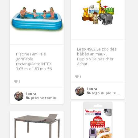
Lego 4962 Le zoo des
Piscine Familiale
bébés animaux,
gonflable
Duplo Ville pas cher
rectangulaire INTEX
Achat
3.05 m x 1.83 m x 56
1
1
laura
lego duplo le zoo
laura
piscine familiale