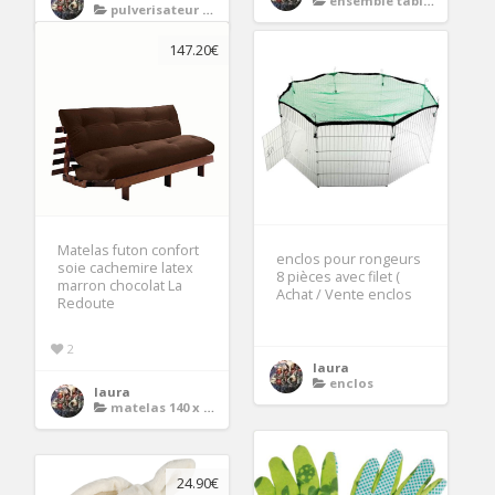
ensemble table et chaises
pulverisateur a dos
147.20€
Matelas futon confort
enclos pour rongeurs
soie cachemire latex
8 pièces avec filet (
marron chocolat La
Achat / Vente enclos
Redoute
2
laura
enclos
laura
matelas 140 x 190 cm
24.90€