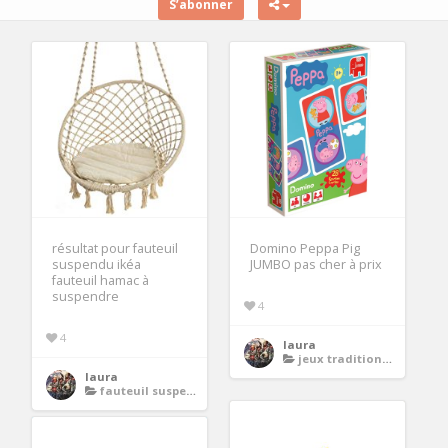
S’abonner
résultat pour fauteuil
Domino Peppa Pig
suspendu ikéa
JUMBO pas cher à prix
fauteuil hamac à
suspendre
4
4
laura
jeux traditionnels
laura
fauteuil suspendu