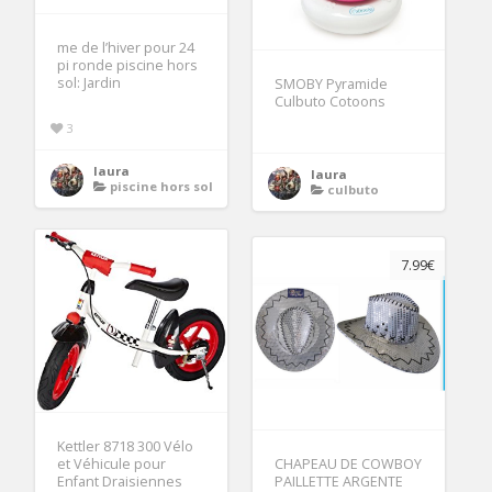
me de l’hiver pour 24
pi ronde piscine hors
sol: Jardin
SMOBY Pyramide
Culbuto Cotoons
3
laura
laura
piscine hors sol
culbuto
7.99€
Kettler 8718 300 Vélo
CHAPEAU DE COWBOY
et Véhicule pour
PAILLETTE ARGENTE
Enfant Draisiennes