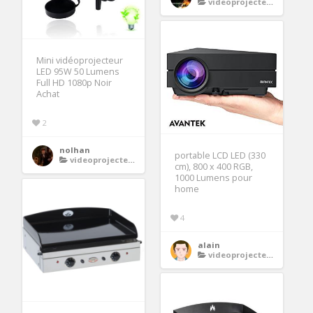
videoprojecteurs home cinema
Mini vidéoprojecteur
LED 95W 50 Lumens
Full HD 1080p Noir
Achat
2
nolhan
portable LCD LED (330
videoprojecteurs home cinema
cm), 800 x 400 RGB,
1000 Lumens pour
home
4
alain
videoprojecteurs home cinema