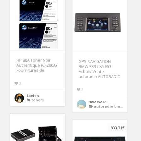
HP 80A Toner Noir
GPS NAVIGATION
Authentique (CF280A):
BMW E39 / X5 E53
Fournitures de
Achat / Vente
autoradio AUTORADIO
3
2
faelen
toners
swarvard
autoradio bmw x5 e53
833.71€