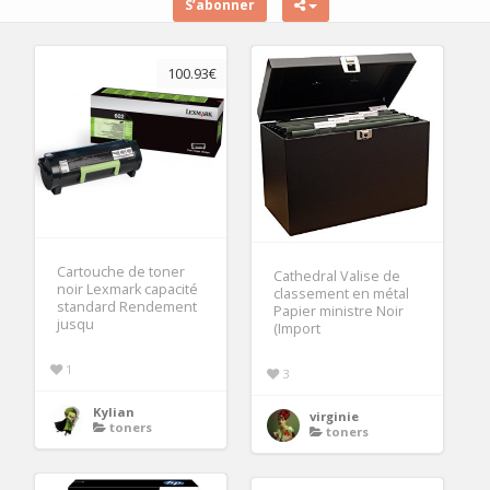
S’abonner
100.93€
Cartouche de toner
Cathedral Valise de
noir Lexmark capacité
classement en métal
standard Rendement
Papier ministre Noir
jusqu
(Import
1
3
Kylian
virginie
toners
toners