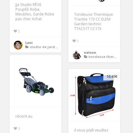
Jja Studio RÊVE
PoupÉE Robe,
Meubles, Garde Robe
Tondeuse Thermique
pas cher Achat
Tractée 173 CC ELEM
Garden technic
TTAC51T CC173
2
2
Leni
studio de jardin
nelson
tondeuse thermique demarrage electrique
16.49€
récent au
3
il vous plaît veuillez