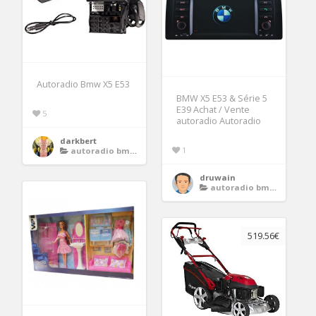
Autoradio Bmw X5 E53
BMW X5 E53 & Série 5
E39 Achat / Vente
5
autoradio Autoradio
darkbert
1
autoradio bmw x5 e53
druwain
autoradio bmw x5 e53
519.56€