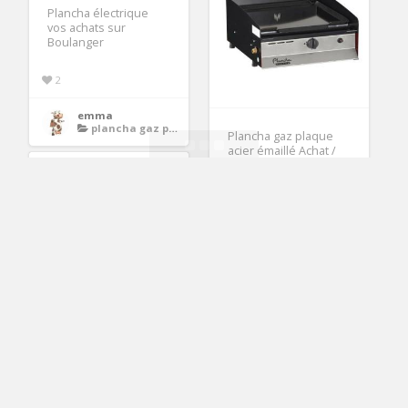
Plancha électrique
vos achats sur
Boulanger
2
emma
plancha gaz plaque acier emaille
Plancha gaz plaque
acier émaillé Achat /
Vente Plancha gaz
plaque
1
Faywen
plancha gaz plaque acier emaille
Plancha pro Roller
Grill PL 600 GAZ
+Desserte Plancha
Tonio CHARIOT
2
jeannette