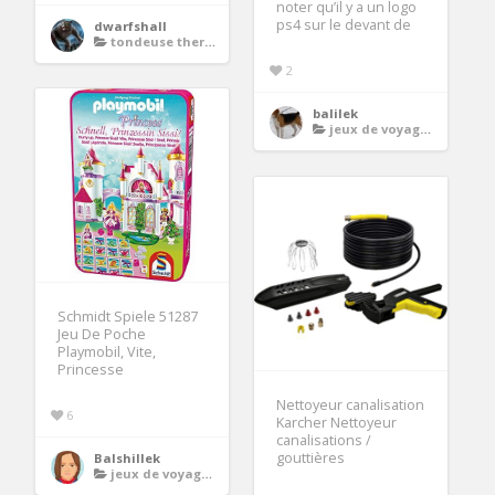
noter qu’il y a un logo
ps4 sur le devant de
dwarfshall
tondeuse thermique demarrage electrique
2
balilek
jeux de voyage poche
Schmidt Spiele 51287
Jeu De Poche
Playmobil, Vite,
Princesse
Nettoyeur canalisation
6
Karcher Nettoyeur
canalisations /
gouttières
Balshillek
jeux de voyage poche