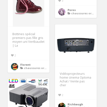
3
Poros
chaussures orthopediques
Bottines spécial
premiers pas fille gris
moyen uni Vertbaudet
| La
2
Florent
chaussures orthopediques
Vidéoprojecteurs
home cinema Optoma
Achat / Vente pas
94.49€
cher
2
Richbaugh