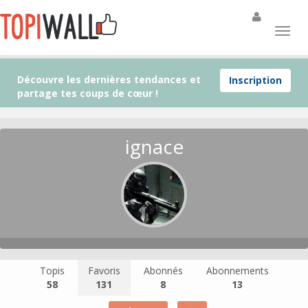
Découvre les dernières tendances et
Inscription
partage tes coups de cœur !
ignace
Topis
Favoris
Abonnés
Abonnements
58
131
8
13