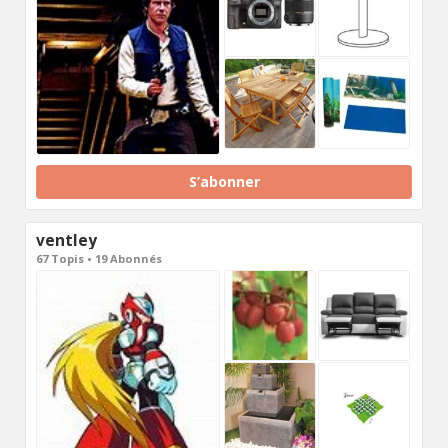
S’abonner
ventley
67 Topis • 19 Abonnés