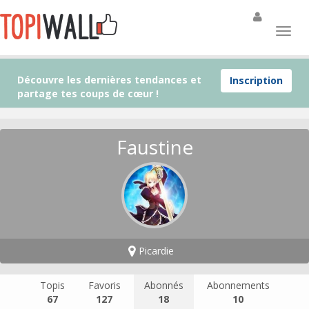
Découvre les dernières tendances et
Inscription
partage tes coups de cœur !
Faustine
Picardie
Topis
Favoris
Abonnés
Abonnements
67
127
18
10