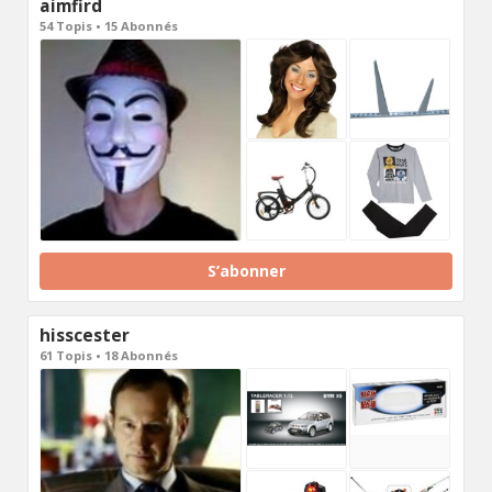
aimfird
54 Topis • 15 Abonnés
S’abonner
hisscester
61 Topis • 18 Abonnés