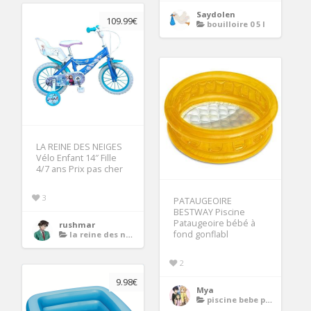
Saydolen
109.99€
bouilloire 0 5 l
LA REINE DES NEIGES
Vélo Enfant 14″ Fille
4/7 ans Prix pas cher
3
PATAUGEOIRE
BESTWAY Piscine
Pataugeoire bébé à
rushmar
fond gonflabl
la reine des neiges
2
9.98€
Mya
piscine bebe pataugeoire