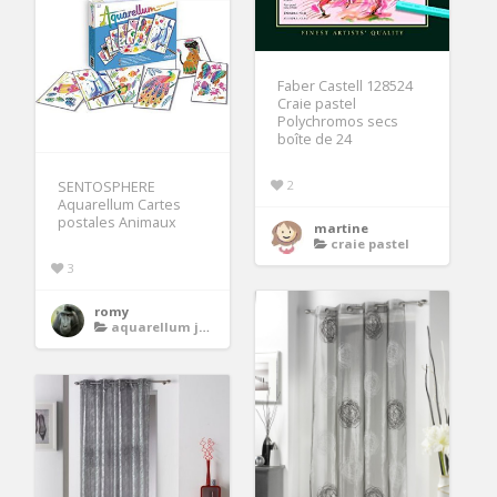
Faber Castell 128524
Craie pastel
Polychromos secs
boîte de 24
2
SENTOSPHERE
Aquarellum Cartes
postales Animaux
martine
craie pastel
3
romy
aquarellum junior