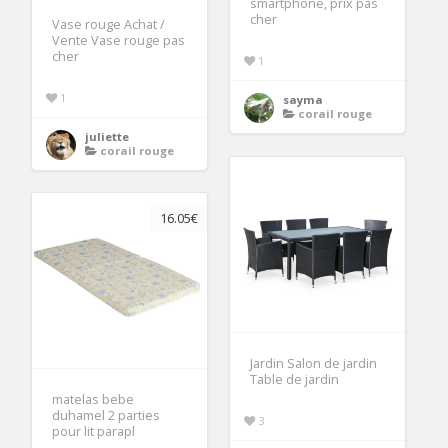
smartphone, prix pas
cher
Vase rouge Achat /
Vente Vase rouge pas
cher
1
1
sayma
corail rouge
juliette
corail rouge
16.05€
Jardin Salon de jardin
Table de jardin
matelas bebe
duhamel 2 parties
3
pour lit parapl