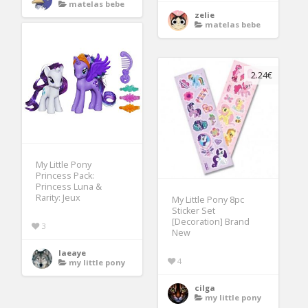
matelas bebe
zelie
matelas bebe
2.24€
My Little Pony
Princess Pack:
Princess Luna &
Rarity: Jeux
My Little Pony 8pc
Sticker Set
[Decoration] Brand
3
New
laeaye
4
my little pony
cilga
my little pony