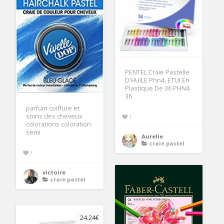
PENTEL Craie Pastelle
D’HUILE Phn4, ÉTUI En
Plastique De 36 PHN4
36
parfum coiffure et
soins des cheveux
1
colorations coloration
semi
Aurelie
craie pastel
1
victoire
craie pastel
24.24€