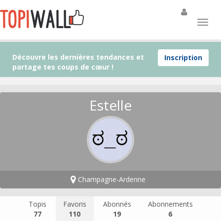
Découvre les dernières tendances et
Inscription
partage tes coups de cœur !
Estelle
Champagne-Ardenne
Topis
Favoris
Abonnés
Abonnements
77
110
19
6