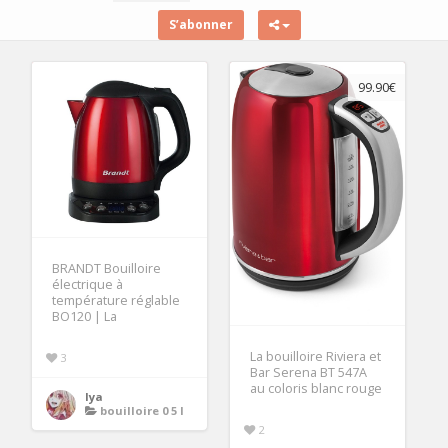
S’abonner
99.90€
BRANDT Bouilloire
électrique à
température réglable
BO120 | La
La bouilloire Riviera et
3
Bar Serena BT 547A
au coloris blanc rouge
lya
bouilloire 0 5 l
2