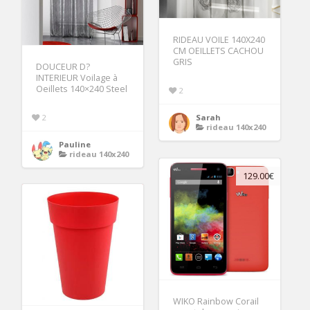
RIDEAU VOILE 140X240
CM OEILLETS CACHOU
GRIS
DOUCEUR D?
INTERIEUR Voilage à
Oeillets 140×240 Steel
2
2
Sarah
rideau 140x240
Pauline
rideau 140x240
129.00€
WIKO Rainbow Corail