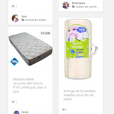
Romane
3
table de jardin en resine tressee
lou
matelas bebe
59.00€
Matelas bébé
ressorts 60×120 cm
P’TIT LAPIN pas cher à
et linge de lit matelas
prix
matelas pour lits de
bébé
3
4
luce