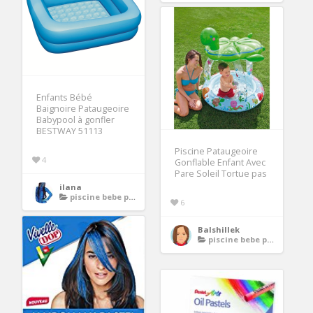
Enfants Bébé
Baignoire Pataugeoire
Babypool à gonfler
BESTWAY 51113
Piscine Pataugeoire
4
Gonflable Enfant Avec
Pare Soleil Tortue pas
ilana
piscine bebe pataugeoire
6
Balshillek
piscine bebe pataugeoire