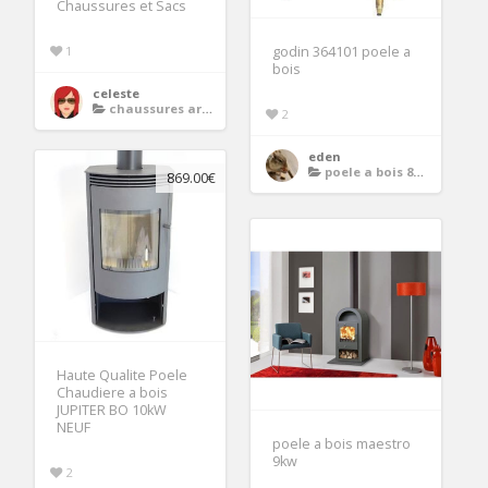
Chaussures et Sacs
1
godin 364101 poele a
bois
celeste
chaussures argent femme soiree
2
eden
poele a bois 8kw
869.00€
Haute Qualite Poele
Chaudiere a bois
JUPITER BO 10kW
NEUF
poele a bois maestro
9kw
2