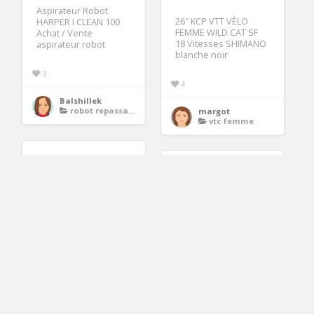
Aspirateur Robot
26″ KCP VTT VÈLO
HARPER I CLEAN 100
FEMME WILD CAT SF
Achat / Vente
18 Vitesses SHIMANO
aspirateur robot
blanche noir
3
4
Balshillek
robot repassage
margot
vtc femme
38.99€
solaire extérieure
étanche Spot