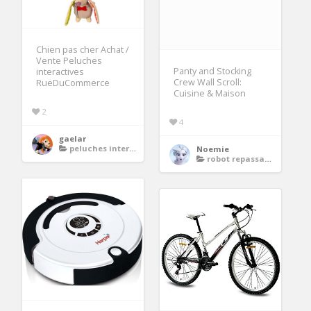
Chien pas cher Achat /
Vente Peluches
Panty and Stocking
interactives
Crew Wall Scroll:
RueDuCommerce
Cuisine & Maison
2
4
gaelar
peluches interactives
Noemie
robot repassage