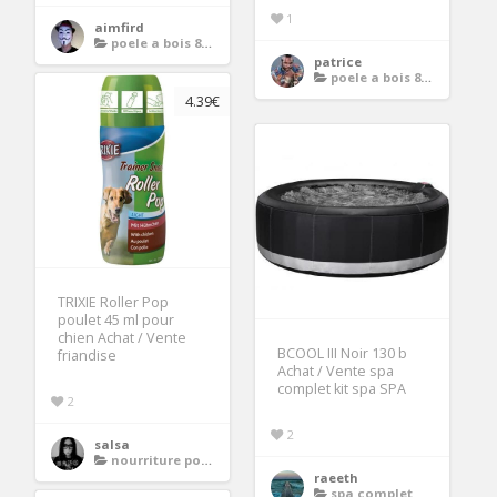
1
aimfird
poele a bois 8kw
patrice
poele a bois 8kw
4.39€
TRIXIE Roller Pop
poulet 45 ml pour
chien Achat / Vente
BCOOL III Noir 130 b
friandise
Achat / Vente spa
complet kit spa SPA
2
2
salsa
nourriture pour chien
raeeth
spa complet