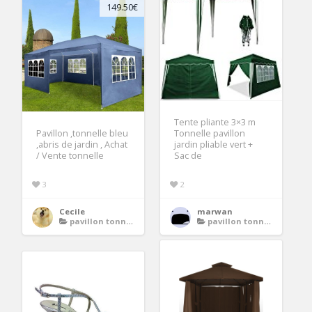
149.50€
Tente pliante 3×3 m
Pavillon ,tonnelle bleu
Tonnelle pavillon
,abris de jardin , Achat
jardin pliable vert +
/ Vente tonnelle
Sac de
3
2
Cecile
marwan
pavillon tonnelle
pavillon tonnelle