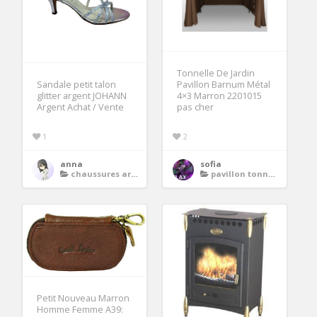
Tonnelle De Jardin
Sandale petit talon
Pavillon Barnum Métal
glitter argent JOHANN
4×3 Marron 2201015
Argent Achat / Vente
pas cher
1
2
anna
sofia
chaussures argent femme soiree
pavillon tonnelle
Petit Nouveau Marron
Homme Femme A39: