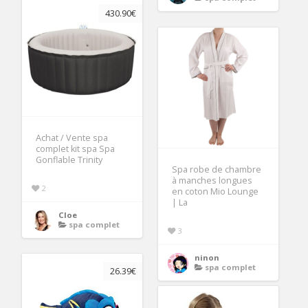
430.90€
Achat / Vente spa
complet kit spa Spa
Gonflable Trinity
Spa robe de chambre
à manches longues
2
en coton Mio Lounge
| La
Cloe
spa complet
3
ninon
spa complet
26.39€