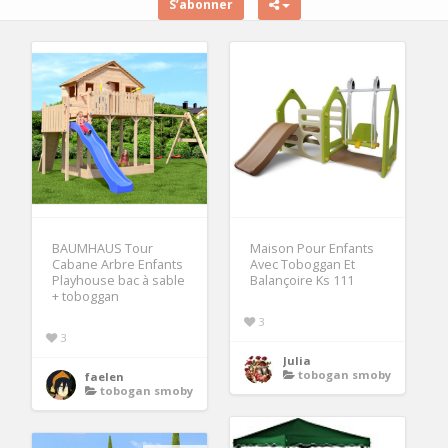
S’abonner
BAUMHAUS Tour
Maison Pour Enfants
Cabane Arbre Enfants
Avec Toboggan Et
Playhouse bac à sable
Balançoire Ks 111
+ toboggan
3
3
Julia
tobogan smoby
faelen
tobogan smoby