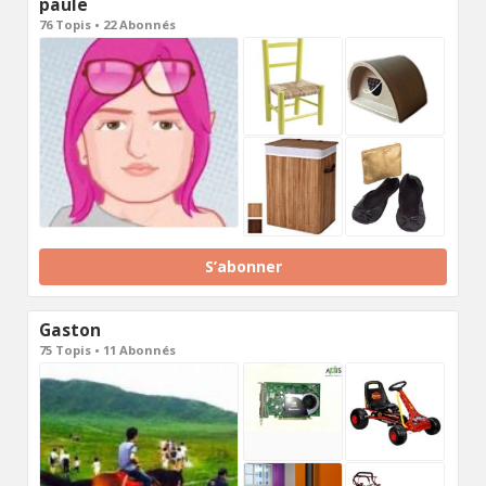
paule
76 Topis • 22 Abonnés
S’abonner
Gaston
75 Topis • 11 Abonnés