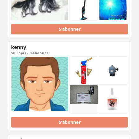
S’abonner
kenny
58 Topis • 8 Abonnés
S’abonner