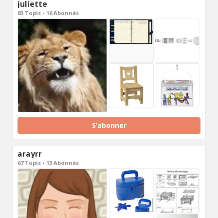
juliette
83 Topis • 16 Abonnés
S’abonner
arayrr
67 Topis • 13 Abonnés