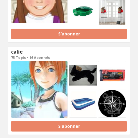
S’abonner
calie
75 Topis • 16 Abonnés
S’abonner