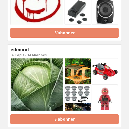
S’abonner
edmond
66 Topis • 14 Abonnés
S’abonner