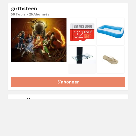
girthsteen
50 Topis • 26 Abonnés
S’abonner
maraeth
71 Topis • 17 Abonnés