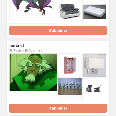
S’abonner
oxnard
73 Topis • 15 Abonnés
S’abonner