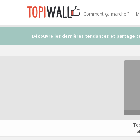
Comment ça marche ?
M
Découvre les dernières tendances et partage t
Top
6