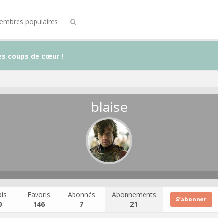
embres populaires
es coups de cœur !
blaise
is
Favoris
Abonnés
Abonnements
S’abonner
0
146
7
21