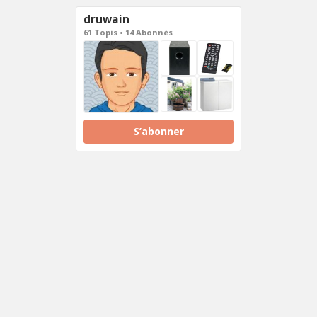
druwain
61 Topis • 14 Abonnés
S’abonner