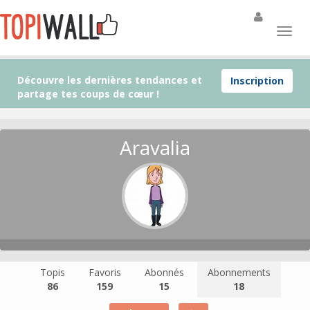
Découvre les dernières tendances et
Inscription
partage tes coups de cœur !
Aravalia
Topis
Favoris
Abonnés
Abonnements
86
159
15
18