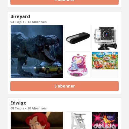
direyard
54 Topis • 12 Abonnés
S’abonner
Edwige
68 Topis • 20 Abonnés