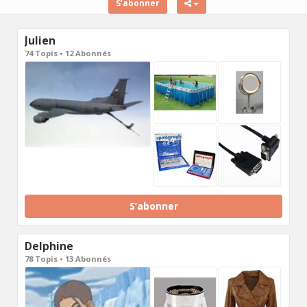
S’abonner
Julien
74 Topis • 12 Abonnés
S’abonner
Delphine
78 Topis • 13 Abonnés