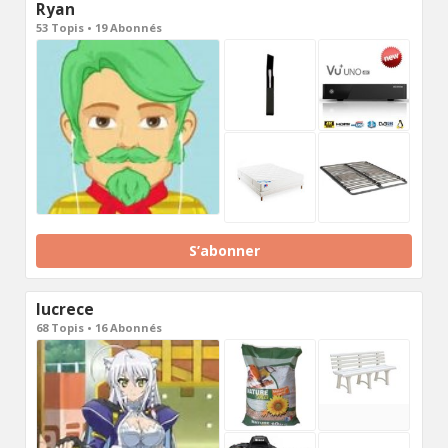
Ryan
53 Topis • 19 Abonnés
S’abonner
lucrece
68 Topis • 16 Abonnés