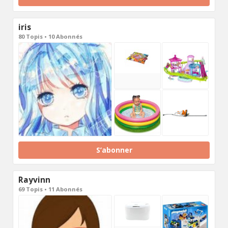
iris
80 Topis • 10 Abonnés
S’abonner
Rayvinn
69 Topis • 11 Abonnés