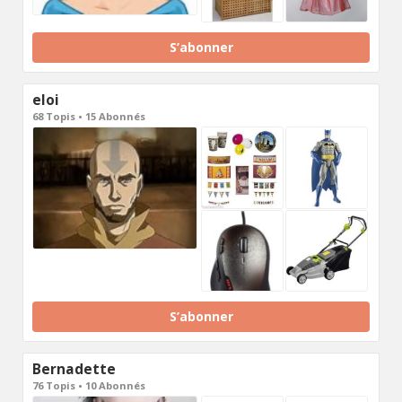
S’abonner
eloi
68 Topis • 15 Abonnés
S’abonner
Bernadette
76 Topis • 10 Abonnés