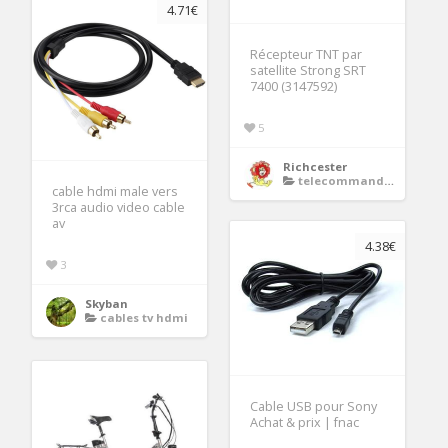
4.71€
Récepteur TNT par
satellite Strong SRT
7400 (3147592)
5
Richcester
telecommande decodeur tnt
cable hdmi male vers
3rca audio video cable
av
4.38€
3
Skyban
cables tv hdmi
Cable USB pour Sony
Achat & prix | fnac