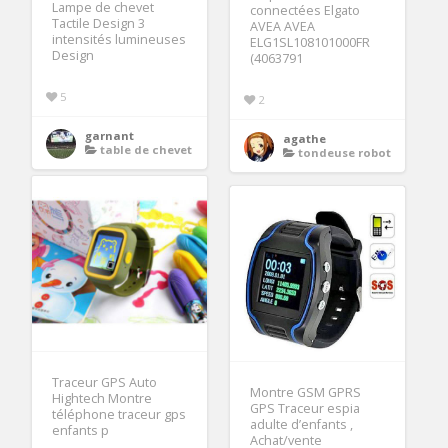
Lampe de chevet
connectées Elgato
Tactile Design 3
AVEA AVEA
intensités lumineuses
ELG1SL108101000FR
Design
(4063791
5
2
garnant
agathe
table de chevet
tondeuse robot
Traceur GPS Auto
Montre GSM GPRS
Hightech Montre
GPS Traceur espia
téléphone traceur gps
adulte d’enfants ,
enfants p
Achat/vente