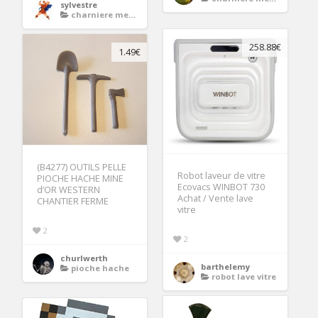
sylvestre
charniere meuble cuisine
258.88€
1.49€
(B4277) OUTILS PELLE
Robot laveur de vitre
PIOCHE HACHE MINE
Ecovacs WINBOT 730
d’OR WESTERN
Achat / Vente lave
CHANTIER FERME
vitre
2
2
churlwerth
barthelemy
pioche hache
robot lave vitre