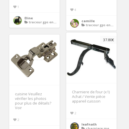
1
4
Eline
camille
traceur gps enfant
traceur gps enfant
37.80€
Charniere de four (x1)
cuisine Veuillez
Achat / Vente pièce
vérifier les photos
appareil cuisson
pour plus de détails?
Voir
2
2
leafnath
charniere meuble cuisine