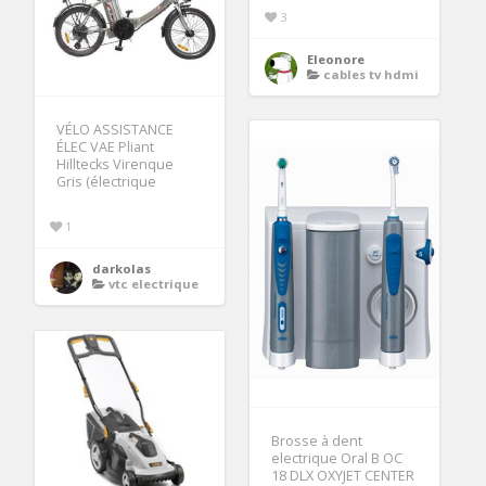
3
Eleonore
cables tv hdmi
VÉLO ASSISTANCE
ÉLEC VAE Pliant
Hilltecks Virenque
Gris (électrique
1
darkolas
vtc electrique
Brosse à dent
electrique Oral B OC
18 DLX OXYJET CENTER