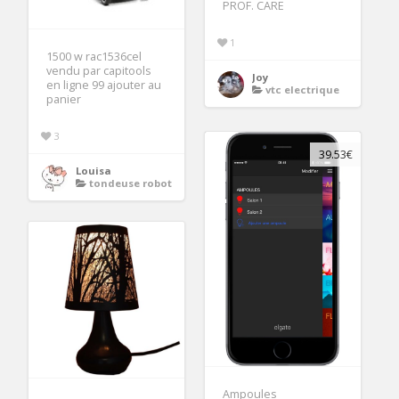
PROF. CARE
1
1500 w rac1536cel
vendu par capitools
Joy
en ligne 99 ajouter au
vtc electrique
panier
3
39.53€
Louisa
tondeuse robot
Ampoules