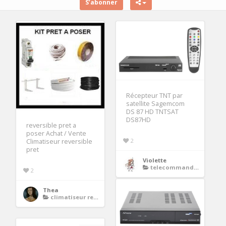
S’abonner
Récepteur TNT par
satellite Sagemcom
DS 87 HD TNTSAT
DS87HD
reversible pret a
poser Achat / Vente
2
Climatiseur reversible
pret
Violette
telecommande decodeur tnt
2
Thea
climatiseur reversible pret a poser