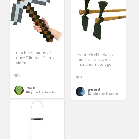
Pioche en mousse
Xclou 365430 Hache
dure ‘Minecraft’: Jeux
pioche ovale avec
vidéo
manche: Bricolage
2
4
mao
gerard
pioche hache
pioche hache