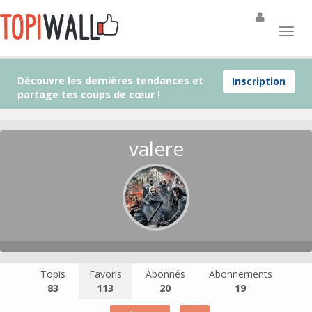
Découvre les dernières tendances et
Inscription
partage tes coups de cœur !
valere
Topis
Favoris
Abonnés
Abonnements
83
113
20
19