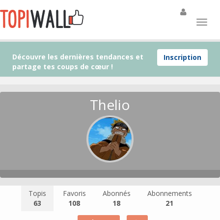
Découvre les dernières tendances et
Inscription
partage tes coups de cœur !
Thelio
Topis
Favoris
Abonnés
Abonnements
63
108
18
21