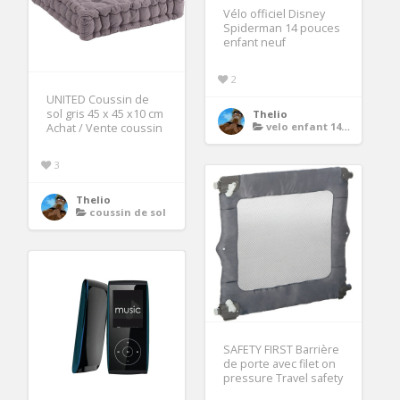
Vélo officiel Disney
Spiderman 14 pouces
enfant neuf
2
UNITED Coussin de
sol gris 45 x 45 x10 cm
Thelio
velo enfant 14 pouces
Achat / Vente coussin
3
Thelio
coussin de sol
SAFETY FIRST Barrière
de porte avec filet on
pressure Travel safety