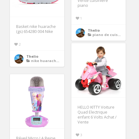
Vente cuisinière
piano
1
Basket nike huarache
Thelio
(gs) 654280 004 Nike
piano de cuisson leisure
2
Thelio
nike huarache homme
HELLO KITTY Voiture
Quad Electrique
enfant 6 Volts Achat /
Vente
3
Réveil Micro LA Reine