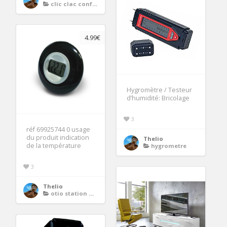
clic clac confortable
4.99€
Hygromètre / Testeur
d’humidité: Bricolage
3
réf 69925744 0 usage
du produit indication
Thelio
de la température
hygrometre
3
Thelio
otio station meteo