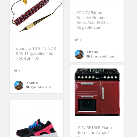
KONOV Bijoux
Bracelet Homme
Rétro Aile, 18 23cm
Réglable Cuir
3
quantite 1 2 3 4 5 6 7 8
Thelio
9 10 11 quantite 1 eur
bracelet cuir homme
7 50 eur 4 00
1
Thelio
guimbarde
LEISURE L90R Piano
de cuisine Achat /