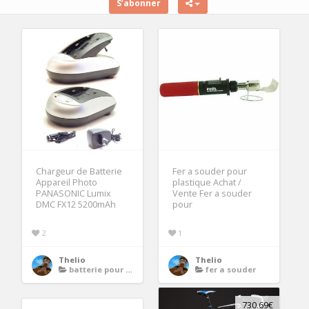
S’abonner
Chargeur de Batterie
Fer a souder pour
Appareil Photo
plastique Achat /
PANASONIC Lumix
Vente Fer a souder
DMC FX12 5200mAh
pour
2
1
Thelio
Thelio
batterie pour appareil photo lumix
fer a souder
730.69€