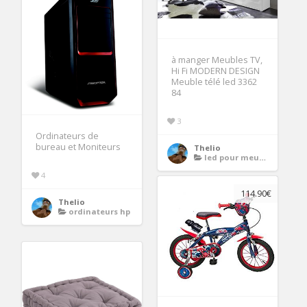
à manger Meubles TV,
Hi Fi MODERN DESIGN
Meuble télé led 3362
84
3
Ordinateurs de
bureau et Moniteurs
Thelio
led pour meuble
4
114.90€
Thelio
ordinateurs hp