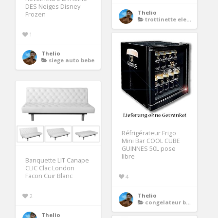
DES Neiges Disney
Thelio
Frozen
trottinette electrique adulte
1
Thelio
siege auto bebe
Réfrigérateur Frigo
Mini Bar COOL CUBE
GUINNES 50L pose
libre
Banquette LIT Canape
CLIC Clac London
Facon Cuir Blanc
4
Thelio
2
congelateur bar
Thelio