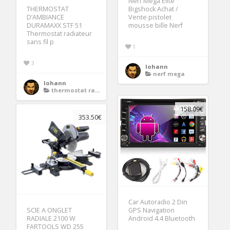
Nerf Mega Elite
THERMOSTAT
Bigshock Achat /
D’AMBIANCE
Vente pistolet
DURAMAXX STF 51
mousse bille Nerf
Thermostat radiateur
sans fil p
1
3
lohann
nerf mega
lohann
thermostat radiateur electrique
158.09€
353.50€
Car Autoradio 2 Din
SCIE A ONGLET
GPS Navigation
RADIALE 2100 W
Android 4.4 Bluetooth
FARTOOLS WD 255