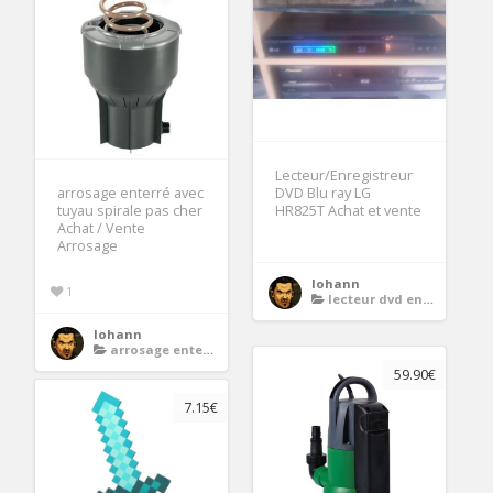
Lecteur/Enregistreur
arrosage enterré avec
DVD Blu ray LG
tuyau spirale pas cher
HR825T Achat et vente
Achat / Vente
Arrosage
lohann
1
lecteur dvd enregistreur
lohann
arrosage enterre
59.90€
7.15€