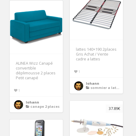
lattes 140×190 2places
Gris Achat / Vente
cadre a lattes
ALINEA Wizz Canapé
convertible
1
déplimousse 2 places
Petit canapé
lohann
sommier a lattes 140x190
1
lohann
canape 2 places
37.89€