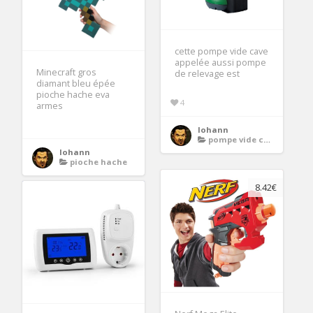
cette pompe vide cave
appelée aussi pompe
Minecraft gros
de relevage est
diamant bleu épée
pioche hache eva
4
armes
lohann
pompe vide cave
lohann
pioche hache
8.42€