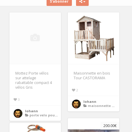
S’abonner
Mottez Porte vélos
Maisonnette en bois
sur attelage
Tour CASTORAMA
rabattable compact 4
vélos Gris
2
3
lohann
maisonnette en bois
lohann
porte velo pour 5 velos
200.00€