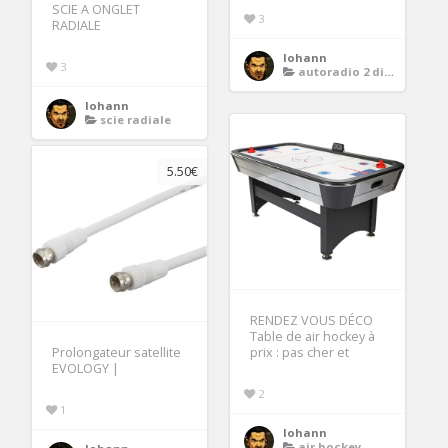
SCIE A ONGLET
3
RADIALE
lohann
3
autoradio 2 din gps
lohann
scie radiale
5.50€
RENDEZ VOUS DÉCO
Table de air hockey à
Prolongateur satellite
prix : pas cher et
EVOLOGY |
2
1
lohann
air hockey