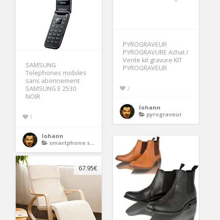
PYROGRAVEUR
PYROGRAVURE Achat /
Vente kit gravure KIT
SAMSUNG
PYROGRAVEUR
Telephones mobiles
sans abonnement
2
SAMSUNG E 2530
NOIR
lohann
pyrograveur
1
lohann
smartphone sans abonnement
67.95€