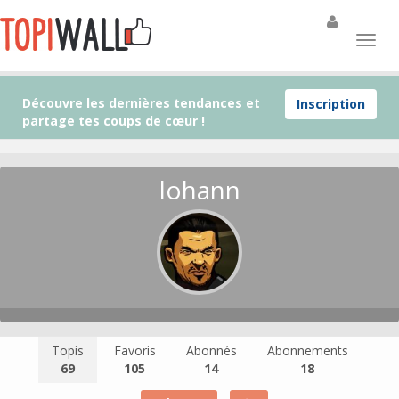
Découvre les dernières tendances et
Inscription
partage tes coups de cœur !
lohann
Topis
Favoris
Abonnés
Abonnements
69
105
14
18