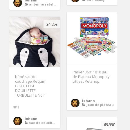
lohann
antenne satellite plate
24.85€
Parker 36011010 Jeu
bébé sac de
de Plateau Monopoly
couchage Requin
Littlest Petshop
GIGOTEUSE
DOUILLETTE
TURBULETTE Noir
lohann
jeux de plateau
1
lohann
sac de couchage enfant
69.99€