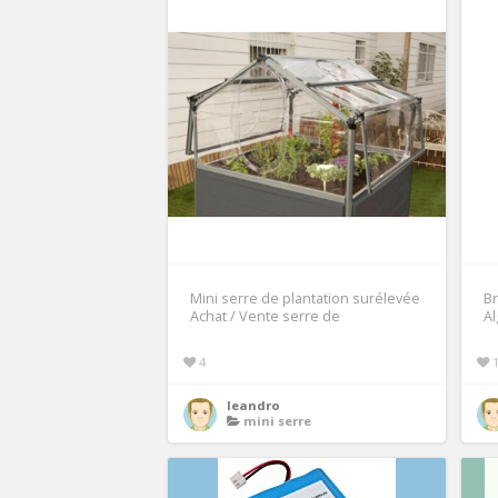
Mini serre de plantation surélevée
Br
Achat / Vente serre de
Al
4
leandro
mini serre