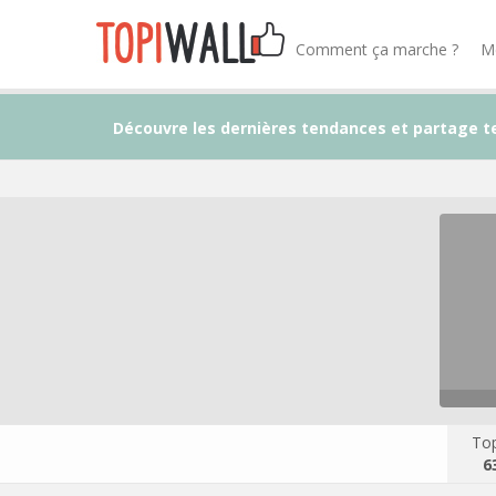
Comment ça marche ?
M
Découvre les dernières tendances et partage t
Top
6