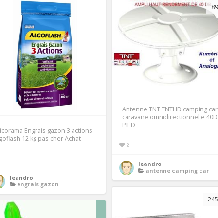
89
Antenne TNT TNTHD camping car
caravane omnidirectionnelle 40
PIED
icorama Engrais gazon 3 actions
goflash 12 kg pas cher Achat
2
1
leandro
antenne camping car
leandro
engrais gazon
245