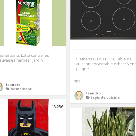
sherbants Lutte contre les
Siemens EH751TE11E Table de
uvaises herbes : Jardin
cuisson encastrable Achat / Ven
plaque
1
1
leandro
desherbant
leandro
tapis de cuisine
13.25€