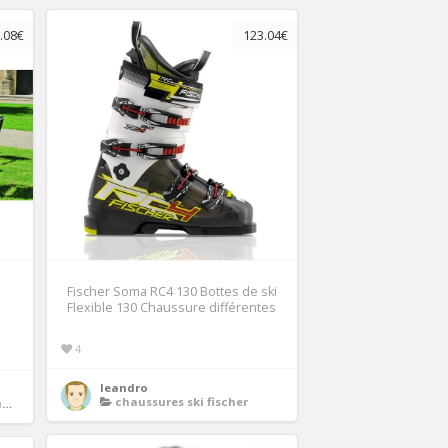
.08€
123.04€
Fischer Soma RC4 130 Bottes de ski
Flexible 130 Chaussure différentes
4
leandro
chaussures ski fischer
s