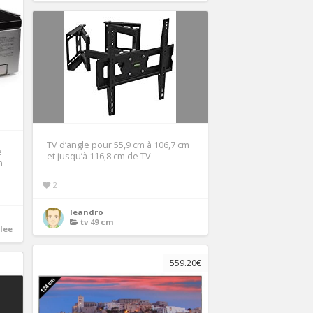
TV d’angle pour 55,9 cm à 106,7 cm
e
et jusqu’à 116,8 cm de TV
n
2
leandro
tv 49 cm
lee
559.20€