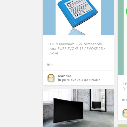
LI ION 8800mAh 3.7V compatible
pour PURE EVOKE 1S / EVOKE 2S /
Evoke
2
leandro
pure evoke 3 dab radio
Le
Vi