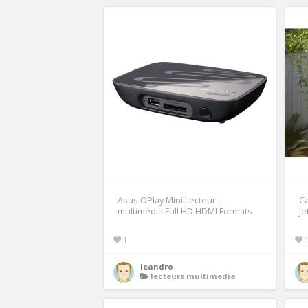
Asus OPlay Mini Lecteur
Ca
multimédia Full HD HDMI Formats
Je
1
leandro
lecteurs multimedia