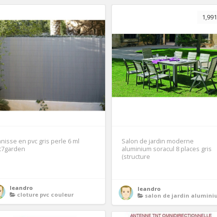
1,991
nisse en pvc gris perle 6 ml
Salon de jardin moderne
t7garden
aluminium soracul 8 places gris
(structure
1
leandro
leandro
cloture pvc couleur
salon de jardin aluminium 10 place