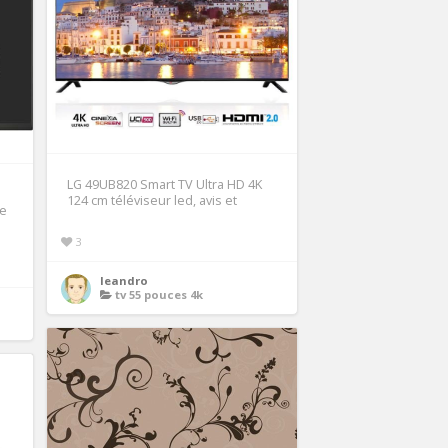
LG 49UB820 Smart TV Ultra HD 4K
124 cm téléviseur led, avis et
te
3
leandro
tv 55 pouces 4k