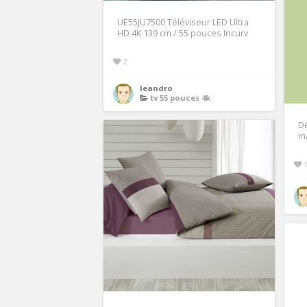
UE55JU7500 Téléviseur LED Ultra
HD 4K 139 cm / 55 pouces Incurv
2
leandro
tv 55 pouces 4k
Dé
ma