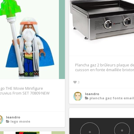
Plancha gaz 2 brûleurs plaque d
cuisson en fonte émaillée brixto
3
go THE Movie Minifigure
truvius From SET 70809 NEW
leandro
plancha gaz fonte email
1
leandro
lego movie