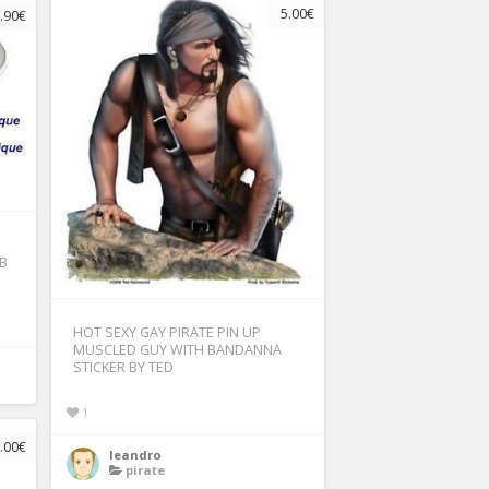
5.00€
.90€
DB
HOT SEXY GAY PIRATE PIN UP
MUSCLED GUY WITH BANDANNA
STICKER BY TED
1
.00€
leandro
pirate