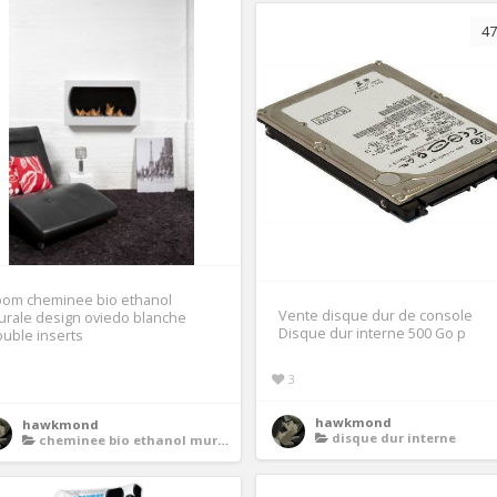
47
oom cheminee bio ethanol
Vente disque dur de console
rale design oviedo blanche
Disque dur interne 500 Go p
uble inserts
3
1
hawkmond
hawkmond
disque dur interne
cheminee bio ethanol murale