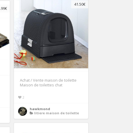
41.50€
.99€
Achat / Vente maison de toilette
Maison de toilettes chat
2
hawkmond
litiere maison de toilette