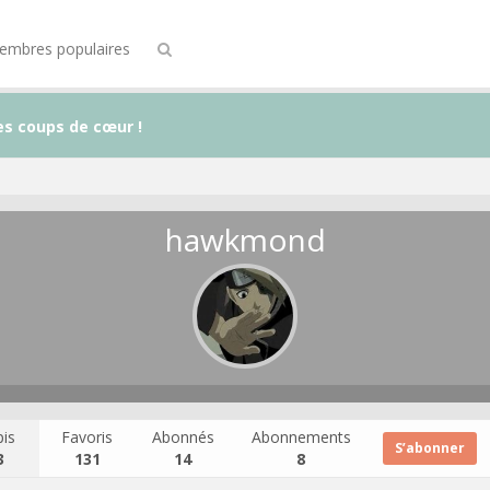
embres populaires
es coups de cœur !
hawkmond
is
Favoris
Abonnés
Abonnements
S’abonner
3
131
14
8