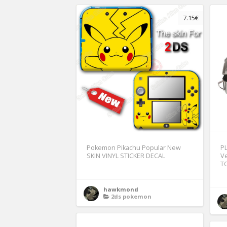
7.15€
Pokemon Pikachu Popular New
P
SKIN VINYL STICKER DECAL
V
T
hawkmond
2ds pokemon