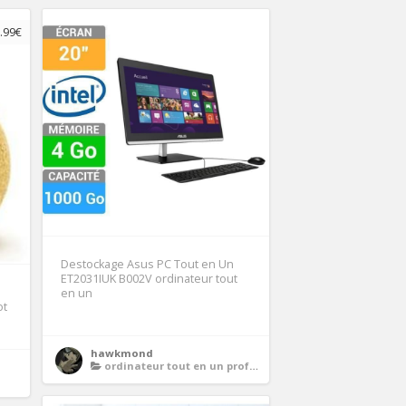
.99€
Destockage Asus PC Tout en Un
ET2031IUK B002V ordinateur tout
en un
ot
hawkmond
ordinateur tout en un professionnel