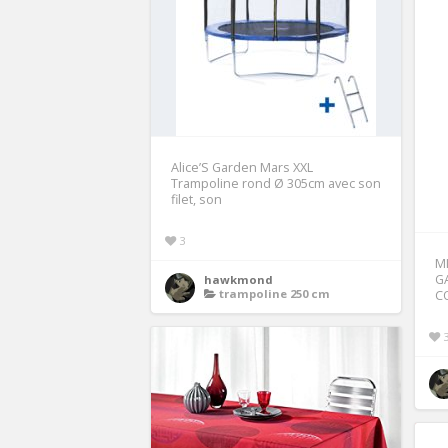
Alice’S Garden Mars XXL
Trampoline rond Ø 305cm avec son
filet, son
3
M
G
hawkmond
trampoline 250 cm
C