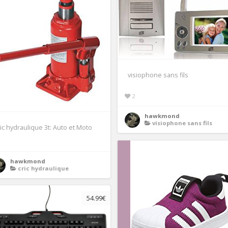
visiophone sans fils
2
hawkmond
visiophone sans fils
ic hydraulique 3t: Auto et Moto
hawkmond
cric hydraulique
54.99€