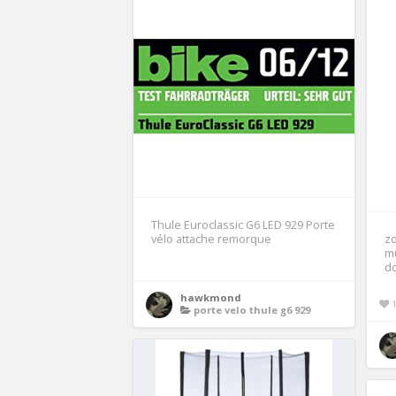
Thule Euroclassic G6 LED 929 Porte
vélo attache remorque
z
mu
do
hawkmond
porte velo thule g6 929