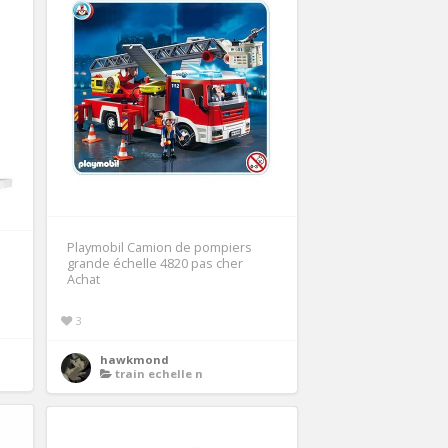
Playmobil Camion de pompiers
grande échelle 4820 pas cher
Achat
3
hawkmond
train echelle n