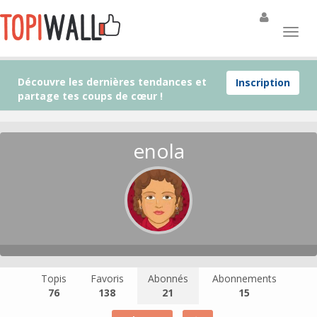
Découvre les dernières tendances et
Inscription
partage tes coups de cœur !
enola
Topis
Favoris
Abonnés
Abonnements
76
138
21
15