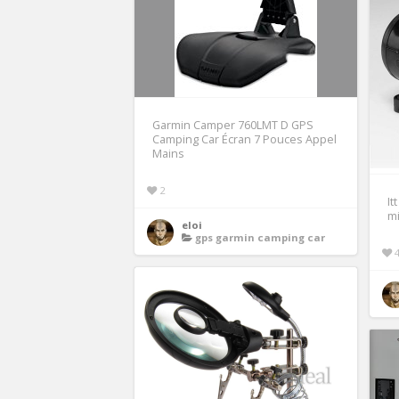
Garmin Camper 760LMT D GPS
Camping Car Écran 7 Pouces Appel
Mains
2
It
mi
eloi
gps garmin camping car