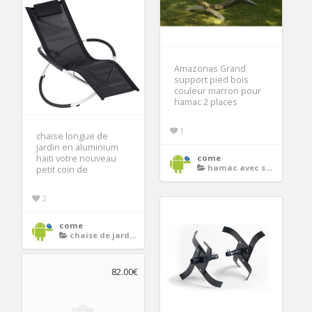
Amazonas Grand
support pied bois
couleur marron pour
hamac 2 places
1
chaise longue de
jardin en aluminium
haiti votre nouveau
come
hamac avec support 2 places
petit coin de
2
come
chaise de jardin
82.00€