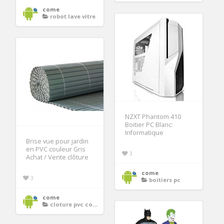
come
robot lave vitre
NZXT Phantom 410
Boitier PC Blanc:
Informatique
Brise vue pour jardin
en PVC couleur Gris
3
Achat / Vente clôture
come
3
boitiers pc
come
cloture pvc couleur