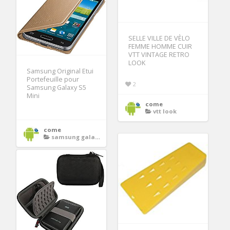
SELLE VILLE DE VÈLO
FEMME HOMME CUIR
VTT VINTAGE RETRO
LOOK
Samsung Original Etui
Portefeuille pour
2
Samsung Galaxy S5
Mini
come
vtt look
come
samsung galaxy s5 mini