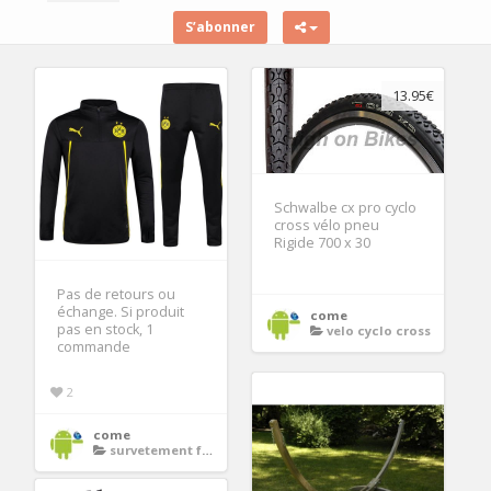
S’abonner
13.95€
Schwalbe cx pro cyclo
cross vélo pneu
Rigide 700 x 30
Pas de retours ou
échange. Si produit
come
pas en stock, 1
velo cyclo cross
commande
2
come
survetement foot