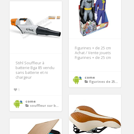
Figurines + de 25 cm
Achat / Vente jouets
Figurines + de 25 cm
Stihl Souffleur à
batterie Bga 85 vendu
sans batterie et ni
chargeur
come
figurines de 25 cm
1
come
souffleur sur batterie