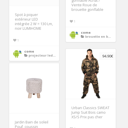
gonflable Achat /
Vente Roue de
brouette gonflable
Spot à piquer
extérieur LED
1
intégrée 2 W = 130 Lm,
noir LUMIHOME
come
brouette en bois
1
come
projecteur led piscine
94.90€
Urban Classics SWEAT
Jump Suit Bois camo
XS/S Prix pas cher
Jardin Bain de soleil
Pouf, coussin