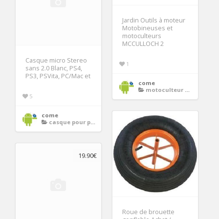
Jardin Outils à moteur
Motobineuses et
motoculteurs
MCCULLOCH 2
Casque micro Stereo
1
sans 2.0 Blanc, PS4,
PS3, PSVita, PC/Mac et
come
motoculteur motobineuse
5
come
casque pour ps4 sans fil
19.90€
Roue de brouette