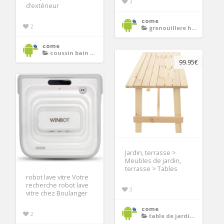
3
d’extérieur
come
2
grenouillere homme
come
coussin bain de soleil
99.95€
Jardin, terrasse >
Meubles de jardin,
terrasse > Tables
robot lave vitre Votre
recherche robot lave
3
vitre chez Boulanger
come
2
table de jardin en bois pliante