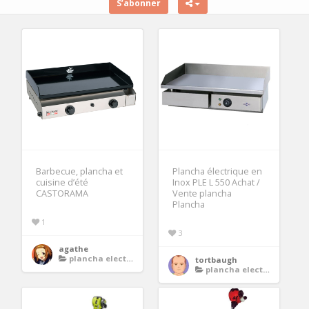
S’abonner
Barbecue, plancha et
Plancha électrique en
cuisine d’été
Inox PLE L 550 Achat /
CASTORAMA
Vente plancha
Plancha
1
3
agathe
plancha electrique inox
tortbaugh
plancha electrique inox