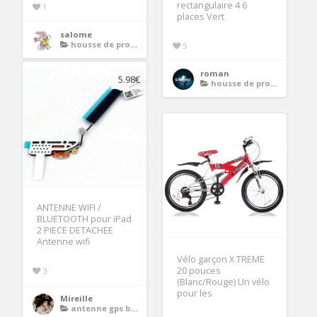
rectangulaire 4 6
1
places Vert
salome
housse de protection salon de jardin 4 places
5
roman
5.98€
housse de protection salon de jardin 4 places
ANTENNE WIFI /
BLUETOOTH pour iPad
2 PIECE DETACHEE
Antenne wifi
Vélo garçon X TREME
20 pouces
3
(Blanc/Rouge) Un vélo
pour les
Mireille
antenne gps bluetooth