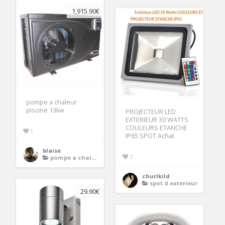
1,915.90€
pompe a chaleur
piscine 13kw
PROJECTEUR LED
EXTERIEUR 30 WATTS
COULEURS ETANCHE
1
IP65 SPOT Achat
blaise
2
pompe a chaleur air eau
churlkild
spot d exterieur
29.90€