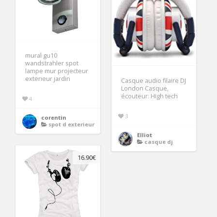
mural gu10
wandstrahler spot
lampe mur projecteur
exterieur jardin
Casque audio filaire DJ
London Casque,
écouteur: High tech
4
3
corentin
spot d exterieur
Elliot
casque dj
16.90€