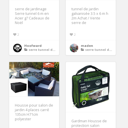
serre de jardinage
tunnel de jardin
Serre tunnel 6 m en
galvanisée 3.5 x 6 m h
Acier g? Cadeaux de
2m Achat / Vente
Noël
serre de
2
2
Hoofward
maden
serre tunnel de jardin galvanise 3 x 6 m
serre tunnel de jardin galvanise 3 x 6 m
Housse pour salon de
jardin 4 places carré
135cm H71cm
polyester
Gardman Housse de
protection salon