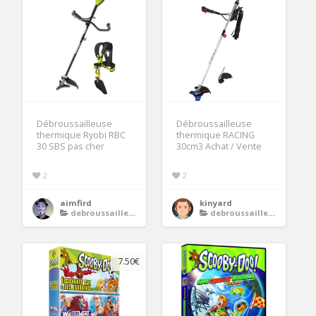
Débroussailleuse
Débroussailleuse
thermique Ryobi RBC
thermique RACING
30 SBS pas cher
30cm3 Achat / Vente
2
2
aimfird
kinyard
debroussailleuse
debroussailleuse
7.50€