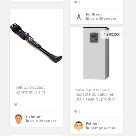
1
boilhard
velo 20 pouces
1,390.00€
velo 26 pouces :
calorifique en kw 2
Sports et Loisirs
capacité du ballon en l
200 usage du produit
1
1
richman
velo 20 pouces
Pelinor
pompe a chaleur air eau