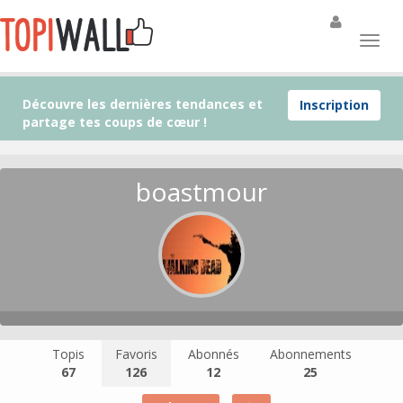
Découvre les dernières tendances et
Inscription
partage tes coups de cœur !
boastmour
Topis
Favoris
Abonnés
Abonnements
67
126
12
25