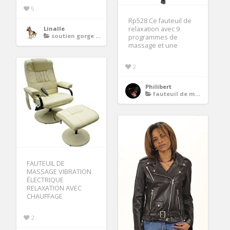
5
Rp528 Ce fauteuil de
Linalle
relaxation avec 9
soutien gorge chantelle
programmes de
massage et une
2
Philibert
fauteuil de massage
FAUTEUIL DE
MASSAGE VIBRATION
ÉLECTRIQUE
RELAXATION AVEC
CHAUFFAGE
2