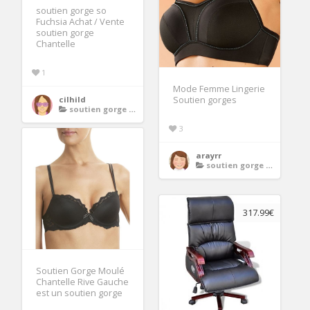
soutien gorge so
Fuchsia Achat / Vente
soutien gorge
Chantelle
1
Mode Femme Lingerie
cilhild
Soutien gorges
soutien gorge chantelle
3
arayrr
soutien gorge chantelle
317.99€
Soutien Gorge Moulé
Chantelle Rive Gauche
est un soutien gorge