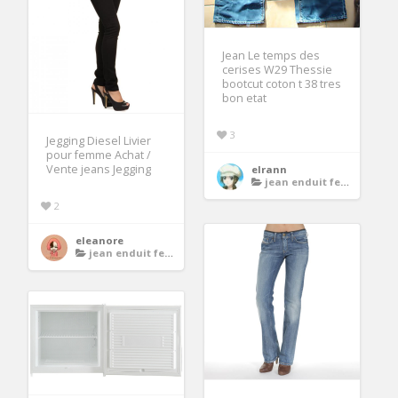
Jean Le temps des
cerises W29 Thessie
bootcut coton t 38 tres
bon etat
3
Jegging Diesel Livier
pour femme Achat /
Vente jeans Jegging
elrann
jean enduit femme
2
eleanore
jean enduit femme