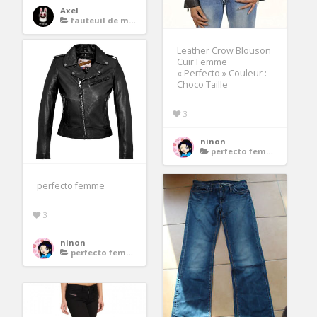
Axel
fauteuil de massage
Leather Crow Blouson
Cuir Femme
« Perfecto » Couleur :
Choco Taille
3
ninon
perfecto femme
perfecto femme
3
ninon
perfecto femme