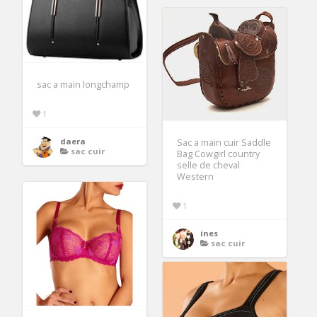
sac a main longchamp
1
daera
Sac a main cuir Saddle
sac cuir
Bag Cowgirl country
selle de cheval
Western
1
ines
sac cuir