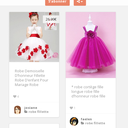
S’abonner
26.99€
Robe Demoiselle
D’honneur Fillette
Robe D’enfant Pour
Mariage Robe
* robe cortège fille
longue robe fille
d’honneur robe fille
4
josiane
1
robe fillette
faelen
robe fillette